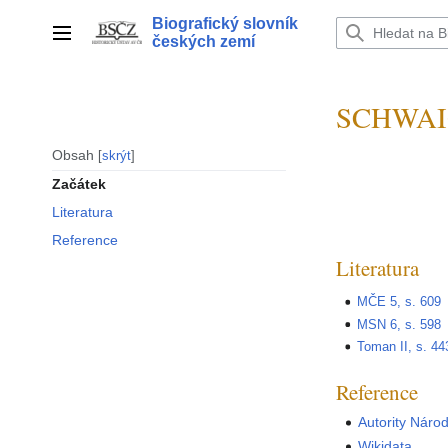
Přeskočit
Biografický slovník
na
Hlavní menu
českých zemí
obsah
SCHWAIG
Obsah
skrýt
Začátek
Literatura
Reference
Literatura
MČE 5, s. 609
MSN 6, s. 598
Toman II, s. 44
Reference
Autority Náro
Wikidata