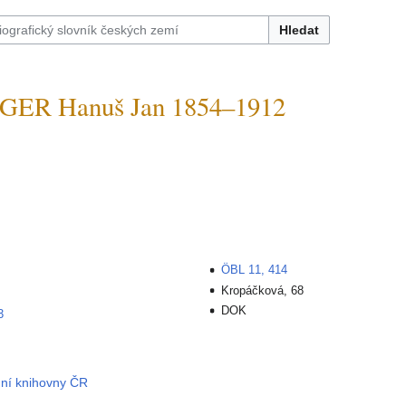
Hledat
ER Hanuš Jan 1854–1912
ÖBL 11, 414
Kropáčková, 68
DOK
3
dní knihovny ČR