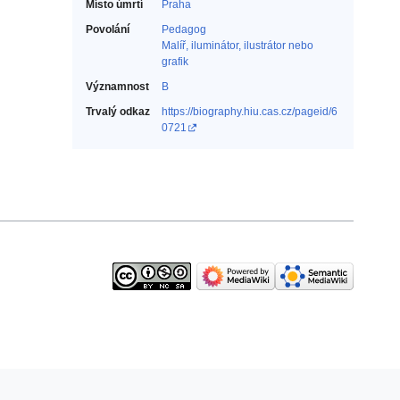
Místo úmrtí
Praha
Povolání
Pedagog‎
Malíř, iluminátor, ilustrátor nebo
grafik‎
Významnost
B
Trvalý odkaz
https://biography.hiu.cas.cz/pageid/6
0721