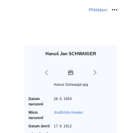
Přihlášení
Osobní 
Hanuš Jan SCHWAIGER
Hanus Schwaiger.jpg
Datum
28. 6. 1854
narození
Místo
Jindřichův Hradec
narození
Datum úmrtí
17. 6. 1912