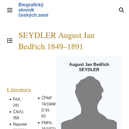
Přeskočit
Biografický
na
slovník
Hlavní menu
Hle
obsah
českých zemí
SEYDLER August Jan
Přepnout obsah
Bedřich 1849–1891
August Jan Bedřich
SEYDLER
Literatura
ČPMF
FAA,
74/1949/
241
D 81-
ČAVU,
83
358
PMFA
Reportér
16/1971/,