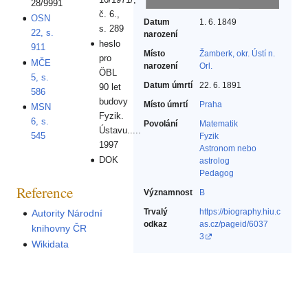
28/9991
č. 6.,
OSN
Datum
1. 6. 1849
s. 289
22, s.
narození
heslo
911
Místo
Žamberk, okr. Ústí n.
pro
MČE
narození
Orl.
ÖBL
5, s.
Datum úmrtí
22. 6. 1891
90 let
586
budovy
Místo úmrtí
Praha
MSN
Fyzik.
6, s.
Povolání
Matematik‎
Ústavu.....
545
Fyzik‎
1997
Astronom nebo
DOK
astrolog‎
Pedagog‎
Reference
Významnost
B
Trvalý
https://biography.hiu.c
Autority Národní
odkaz
as.cz/pageid/6037
knihovny ČR
3
Wikidata