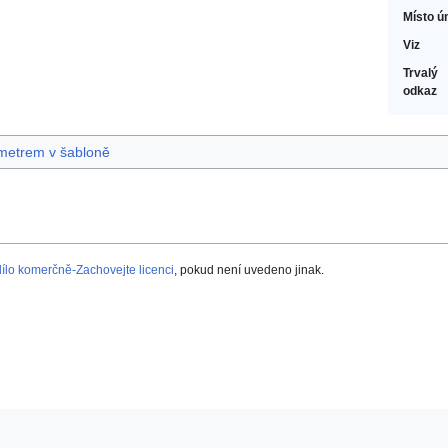
Místo ú
Viz
Trvalý
odkaz
ametrem v šabloně
lo komerčně-Zachovejte licenci
, pokud není uvedeno jinak.