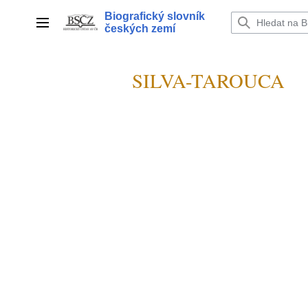
Přeskočit
Biografický slovník
na
Hlavní menu
českých zemí
obsah
SILVA-TAROUCA