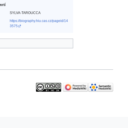
mrtí
SYLVA-TAROUCCA
https://biography.hiu.cas.cz/pageid/14
3575