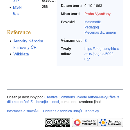
8/1963/,
317
Datum úmrtí
9. 10. 1863
288
MSN
6, s.
Místo úmrtí
Praha-Vysočany
Povolání
Matematik‎
Pedagog‎
Reference
Mecenáš div. umění‎
Autority Národní
Významnost
B
knihovny ČR
Trvalý
https://biography.hiu.c
Wikidata
odkaz
as.cz/pageid/6092
0
Obsah je dostupný pod
Creative Commons Uveďte autora-Nevyužívejte
dílo komerčně-Zachovejte licenci
, pokud není uvedeno jinak.
Informace o slovníku
Ochrana osobních údajů
Kontakty