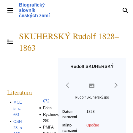
Přeskočit
Biografický
na
slovník
Hlavní menu
Hle
obsah
českých zemí
SKUHERSKÝ Rudolf 1828–
Přepnout obsah
1863
Rudolf SKUHERSKÝ
Literatura
Rudolf Skuherský.jpg
672
MČE
Folta
5, s.
Datum
1828
Rychnov,
661
narození
280
OSN
Místo
Opočno
PMFA
23, s.
narození