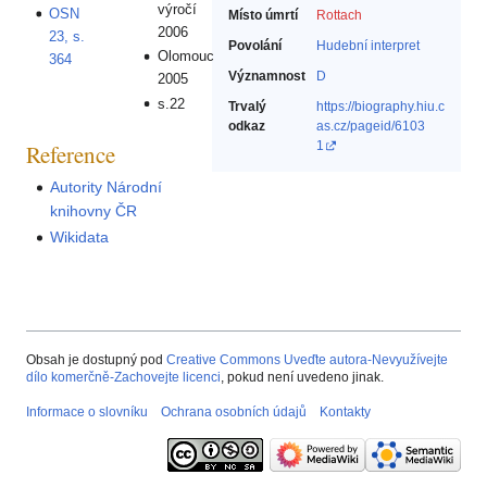
výročí
OSN
Místo úmrtí
Rottach
2006
23, s.
Povolání
Hudební interpret‎
Olomouc
364
Významnost
D
2005
s.22
Trvalý
https://biography.hiu.c
odkaz
as.cz/pageid/6103
1
Reference
Autority Národní
knihovny ČR
Wikidata
Obsah je dostupný pod
Creative Commons Uveďte autora-Nevyužívejte
dílo komerčně-Zachovejte licenci
, pokud není uvedeno jinak.
Informace o slovníku
Ochrana osobních údajů
Kontakty