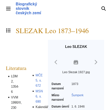
Přeskočit
Biografický
na
slovník
Hlavní menu
Hle
obsah
českých zemí
SLEZAK Leo 1873–1946
Přepnout obsah
Leo SLEZAK
Literatura
Leo Slezak 1927.jpg
MČE
LDM
5, s.
2,
Datum
1873
672
1354-
narození
MSN
6
Místo
Šumperk
6, s.
VVM
narození
690
1990/II,
Datum úmrtí
1. 6. 1946
Kalendář
230