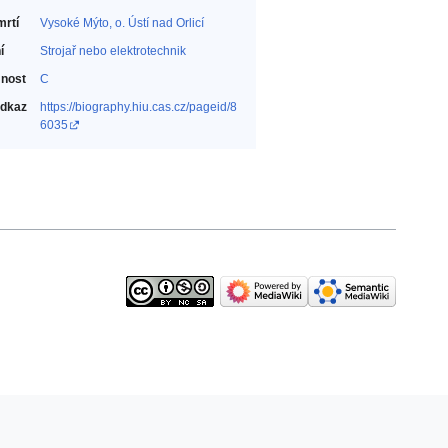
mrtí
Vysoké Mýto, o. Ústí nad Orlicí
í
Strojař nebo elektrotechnik‎
nost
C
odkaz
https://biography.hiu.cas.cz/pageid/8
6035