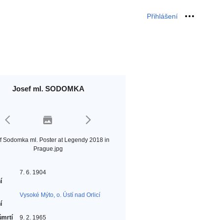
Přihlášení
Osobní 
Josef ml. SODOMKA
f Sodomka ml. Poster at Legendy 2018 in
Prague.jpg
7. 6. 1904
í
Vysoké Mýto, o. Ústí nad Orlicí
í
úmrtí
9. 2. 1965