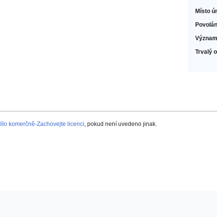
Místo ú
Povolán
Význam
Trvalý 
lo komerčně-Zachovejte licenci
, pokud není uvedeno jinak.