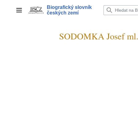
Přeskočit
Biografický slovník
na
Hlavní menu
českých zemí
obsah
SODOMKA Josef ml.