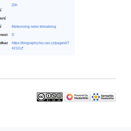
Zlín
í
mrtí
í
Meteorolog nebo klimatolog‎
nost
D
odkaz
https://biography.hiu.cas.cz/pageid/7
4210