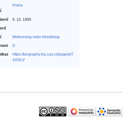
Praha
í
úmrtí
9. 10. 1995
mrtí
í
Meteorolog nebo klimatolog‎
nost
D
odkaz
https://biography.hiu.cas.cz/pageid/7
4209