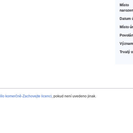
Místo
narozen
Datum 
Místo ú
Povolán
Význam
Trvalý 
lo komerčně-Zachovejte licenci
, pokud není uvedeno jinak.