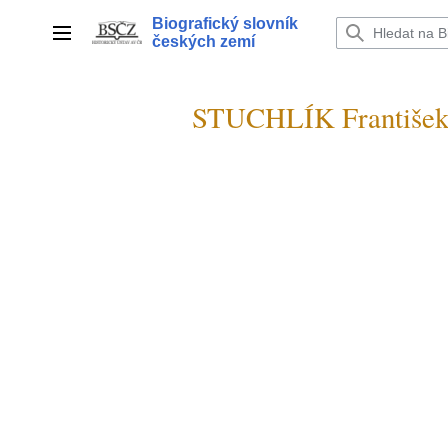
Přeskočit
Biografický slovník
na
Hlavní menu
českých zemí
obsah
STUCHLÍK František