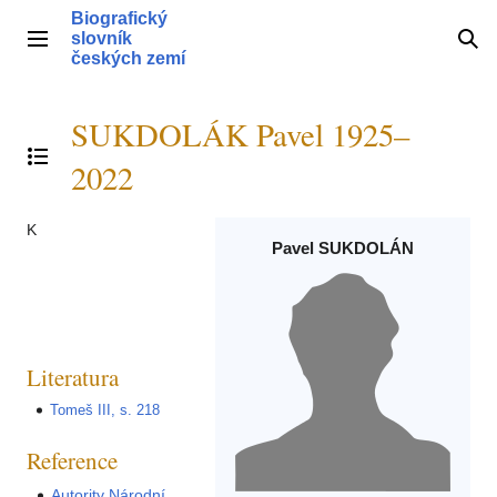
Přeskočit
Biografický
na
slovník
Hlavní menu
Hle
obsah
českých zemí
SUKDOLÁK Pavel 1925–
Přepnout obsah
2022
K
Pavel SUKDOLÁN
Literatura
Tomeš III, s. 218
Reference
Autority Národní