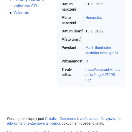
Datum
21. 9. 1925
knihovny ČR
narození
Wikidata
Místo
Humpolec
narození
Datum úmrtí
13. 6. 2022
Místo úmrtí
Povolání
Malíř, iluminátor,
ilustrátor nebo grafik‎
Významnost
D
Trvalý
https://biography.hiu.c
odkaz
as.cz/pageid/6195
9
Obsah je dostupný pod
Creative Commons Uveďte autora-Nevyužívejte
dílo komerčně-Zachovejte licenci
, pokud není uvedeno jinak.