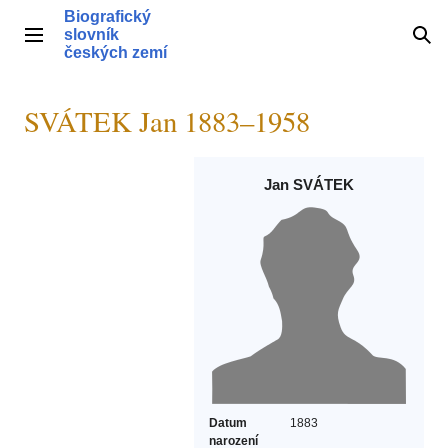
Přeskočit
Biografický
na
slovník
Hlavní menu
Hle
obsah
českých zemí
SVÁTEK Jan 1883–1958
Jan SVÁTEK
Datum
1883
narození