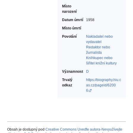
Místo
narození
Datum úmrtí
1958
Místo úmrtí
Povolání
Nakladatel nebo
vydavatel‎
Redaktor nebo
žurnalista‎
Knihkupec nebo
šiřitel knižní kultury‎
Významnost
D
Trvalý
https://biography.hiu.c
odkaz
as.cz/pageid/6200
6
Obsah je dostupný pod
Creative Commons Uveďte autora-Nevyužívejte