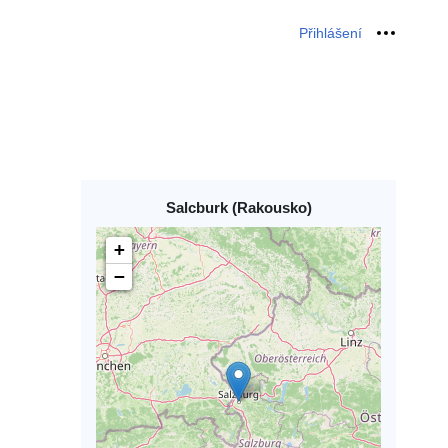
Přihlášení
Osobní 
Salcburk (Rakousko)
+
−