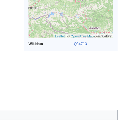
Leaflet
| ©
OpenStreetMap
contributors
Wikidata
Q34713