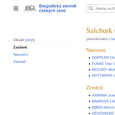
Přeskočit
Biografický slovník
na
Hlavní menu
českých zemí
obsah
Salcburk
(přesměrováno z
Sa
Obsah
skrýt
Začátek
Narození
Narození
DOPPLER Chri
Zemřelí
FUNKE Otto 
MOZART Wolf
ROTTMAYR z 
Zemřelí
AXMANN Jose
BAAROVÁ Líd
BIBER Heinri
DEISSINGER 