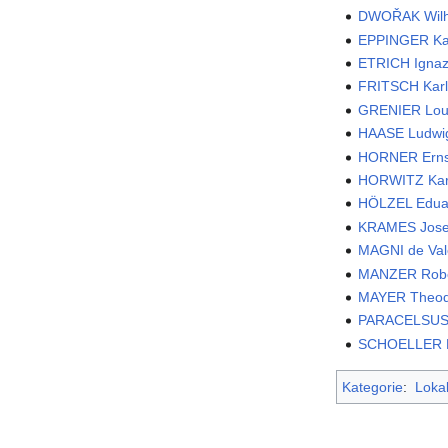
DWOŘAK Wilh
EPPINGER Ka
ETRICH Igna
FRITSCH Kar
GRENIER Lou
HAASE Ludwi
HORNER Erns
HORWITZ Kar
HÖLZEL Edua
KRAMES Jose
MAGNI de Val
MANZER Robe
MAYER Theod
PARACELSUS P
SCHOELLER Ph
Kategorie
:
Lokal