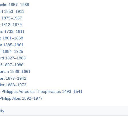
elm 1857–1938
rl 1853–1911
z 1879–1967
l 1812–1879
is 1733–1811
g 1801–1868
t 1885–1961
l 1884–1925
rd 1827–1885
f 1897–1986
erian 1586–1661
rt 1877–1942
or 1883–1972
hilippus Aureolus Theophrastus 1493–1541
ilipp Alois 1892–1977
ity