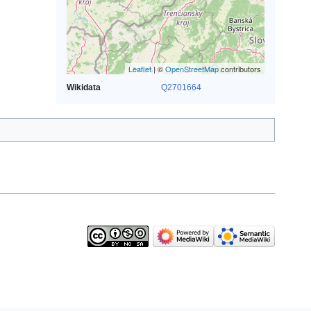
Leaflet
| ©
OpenStreetMap
contributors
Wikidata
Q2701664