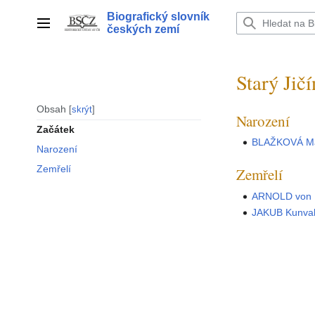
Přeskočit
Biografický slovník
na
Hlavní menu
českých zemí
obsah
Starý Jičí
Obsah
skrýt
Narození
Začátek
BLAŽKOVÁ Ma
Narození
Zemřelí
Zemřelí
ARNOLD von 
JAKUB Kunva