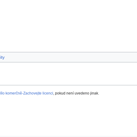
ity
lo komerčně-Zachovejte licenci
, pokud není uvedeno jinak.