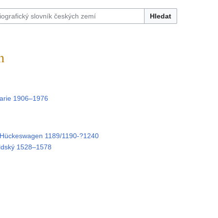
Hledat
n
rie 1906–1976
Hückeswagen 1189/1190-?1240
ldský 1528–1578