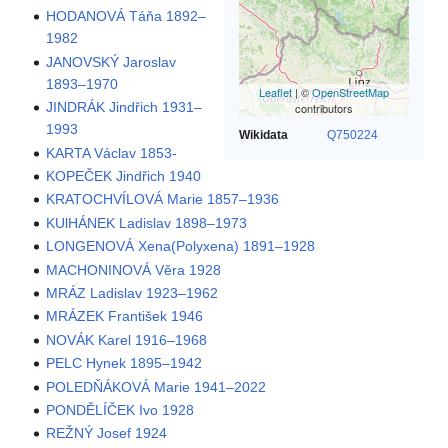
HODANOVÁ Táňa 1892–
1982
JANOVSKÝ Jaroslav
1893–1970
Leaflet
| ©
OpenStreetMap
JINDRÁK Jindřich 1931–
contributors
1993
Wikidata
Q750224
KARTA Václav 1853-
KOPEČEK Jindřich 1940
KRATOCHVÍLOVÁ Marie 1857–1936
KUlHÁNEK Ladislav 1898–1973
LONGENOVÁ Xena(Polyxena) 1891–1928
MACHONINOVÁ Věra 1928
MRÁZ Ladislav 1923–1962
MRÁZEK František 1946
NOVÁK Karel 1916–1968
PELC Hynek 1895–1942
POLEDŇÁKOVÁ Marie 1941–2022
PONDĚLÍČEK Ivo 1928
REŽNÝ Josef 1924