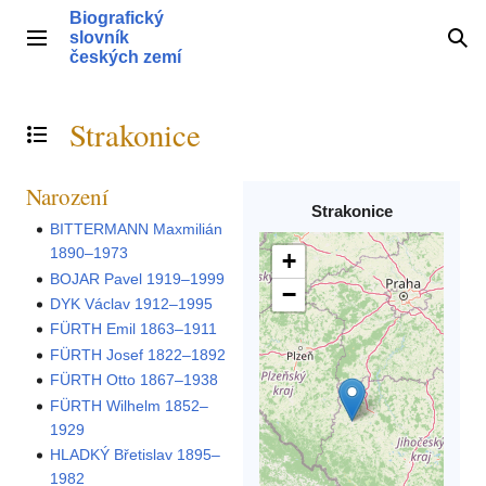
Přeskočit
Biografický
na
slovník
Hlavní menu
Hle
obsah
českých zemí
Strakonice
Přepnout obsah
Narození
Strakonice
BITTERMANN Maxmilián
1890–1973
+
BOJAR Pavel 1919–1999
−
DYK Václav 1912–1995
FÜRTH Emil 1863–1911
FÜRTH Josef 1822–1892
FÜRTH Otto 1867–1938
FÜRTH Wilhelm 1852–
1929
HLADKÝ Břetislav 1895–
1982