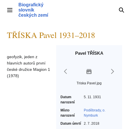
Přeskočit
Biografický
na
slovník
Hlavní menu
Hle
obsah
českých zemí
TŘÍSKA Pavel 1931–2018
Pavel TŘÍSKA
geofyzik, jeden z
hlavních autorů první
české družice Magion 1
(1978)
Triska Pavel.jpg
Datum
5. 11. 1931
narození
Místo
Poděbrady, o.
narození
Nymburk
Datum úmrtí
2. 7. 2018