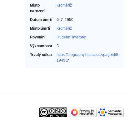
Místo
Kroměříž
narození
Datum úmrtí
6. 7. 1950
Místo úmrtí
Kroměříž
Povolání
Hudební interpret‎
Významnost
D
Trvalý odkaz
https://biography.hiu.cas.cz/pageid/8
1949