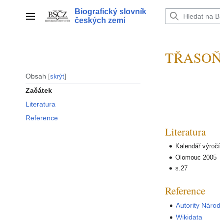
Přeskočit
Biografický slovník
na
Hlavní menu
českých zemí
obsah
TŘASOŇ 
Obsah
skrýt
Začátek
Literatura
Reference
Literatura
Kalendář výroč
Olomouc 2005
s.27
Reference
Autority Náro
Wikidata