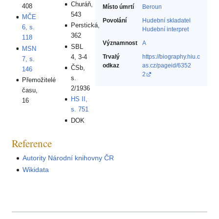
Churáň,
408
Místo úmrtí
Beroun
543
MČE
Povolání
Hudební skladatel‎
Perstická,
6, s.
Hudební interpret‎
362
118
Významnost
A
SBL
MSN
4, 3-4
Trvalý
https://biography.hiu.c
7, s.
odkaz
as.cz/pageid/6352
ČSb,
146
2
s.
Přemožitelé
2/1936
času,
HS II,
16
s. 751
DOK
Reference
Autority Národní knihovny ČR
Wikidata