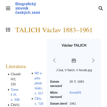
Přeskočit
Biografický
na
slovník
Hlavní menu
Hle
obsah
českých zemí
TALICH Václav 1883–1961
Přepnout obsah
Václav TALICH
Literatura
J.Suk, V.Talich, V Novák.jpg
ND a
Churáň
jeho
II/2,
Datum
28. 5. 1883
předc
215
narození
hůdci,
Tome
Místo
Kroměříž
s. 517
š III,
narození
ČBS,
s. 339
s. 729
Datum úmrtí
1961
ČAVU,