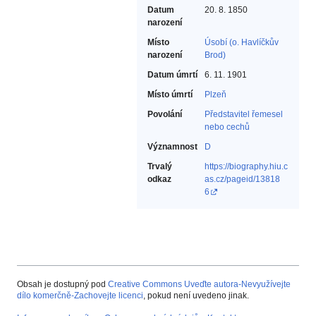
Datum
20. 8. 1850
narození
Místo
Úsobí (o. Havlíčkův
narození
Brod)
Datum úmrtí
6. 11. 1901
Místo úmrtí
Plzeň
Povolání
Představitel řemesel
nebo cechů‎
Významnost
D
Trvalý
https://biography.hiu.c
odkaz
as.cz/pageid/13818
6
Obsah je dostupný pod
Creative Commons Uveďte autora-Nevyužívejte
dílo komerčně-Zachovejte licenci
, pokud není uvedeno jinak.