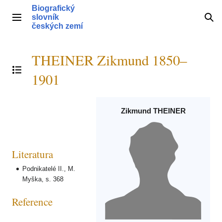
Přeskočit
Biografický
na
slovník
Hlavní menu
Hle
obsah
českých zemí
THEINER Zikmund 1850–
Přepnout obsah
1901
Zikmund THEINER
Literatura
Podnikatelé II., M.
Myška, s. 368
Reference