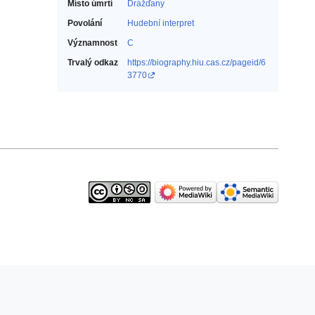
Místo úmrtí
Drážďany
Povolání
Hudební interpret‎
Významnost
C
Trvalý odkaz
https://biography.hiu.cas.cz/pageid/6
3770