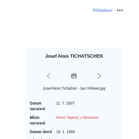
Přihlášení
Osobní 
Josef Alois TICHATSCHEK
Josef Alois Ticháček - Jan Vilímek.jpg
Datum
11. 7. 1807
narození
Místo
Horní Teplice, o.Broumov
narození
Datum úmrtí
18. 1. 1886