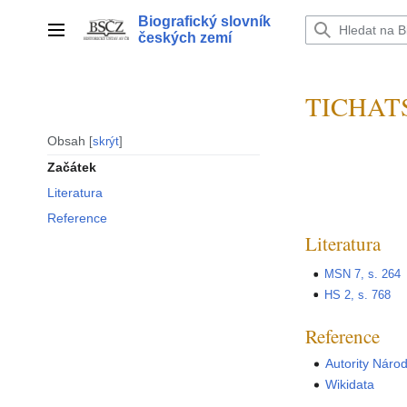
Přeskočit
Biografický slovník
na
Hlavní menu
českých zemí
obsah
TICHATS
Obsah
skrýt
Začátek
Literatura
Reference
Literatura
MSN 7, s. 264
HS 2, s. 768
Reference
Autority Náro
Wikidata