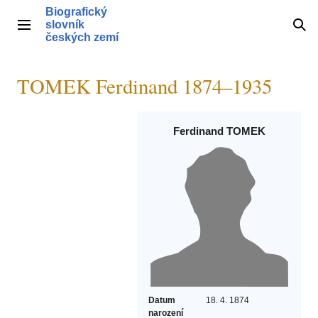
Přeskočit
Biografický
na
slovník
Hlavní menu
Hle
obsah
českých zemí
TOMEK Ferdinand 1874–1935
Ferdinand TOMEK
Datum
18. 4. 1874
narození