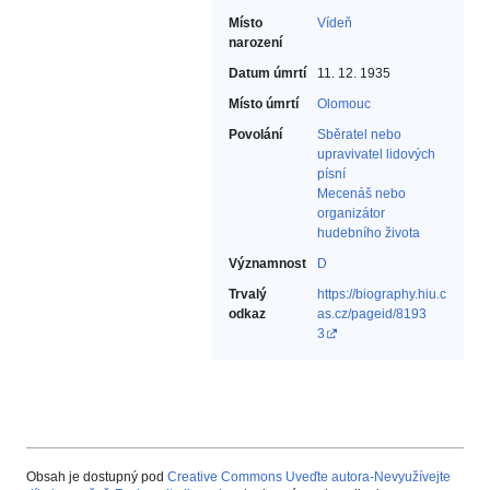
Místo
Vídeň
narození
Datum úmrtí
11. 12. 1935
Místo úmrtí
Olomouc
Povolání
Sběratel nebo
upravivatel lidových
písní‎
Mecenáš nebo
organizátor
hudebního života‎
Významnost
D
Trvalý
https://biography.hiu.c
odkaz
as.cz/pageid/8193
3
Obsah je dostupný pod
Creative Commons Uveďte autora-Nevyužívejte