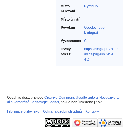
Místo
Nymburk
narození
Místo úmrtí
Povolání
Geodet nebo
kartograf‎
Významnost
C
Trvalý
https://biography.hiu.c
odkaz
as.cz/pageid/7454
4
Obsah je dostupný pod
Creative Commons Uveďte autora-Nevyužívejte
dílo komerčně-Zachovejte licenci
, pokud není uvedeno jinak.
Informace o slovníku
Ochrana osobních údajů
Kontakty