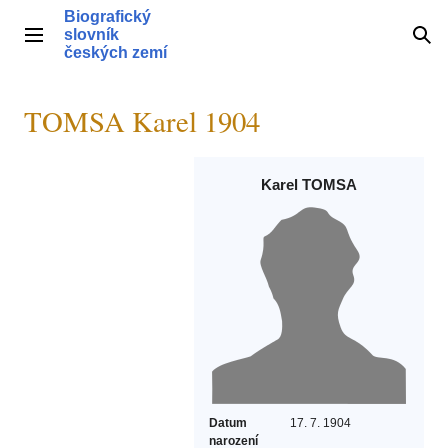
Přeskočit
Biografický
na
slovník
Hlavní menu
Hle
obsah
českých zemí
TOMSA Karel 1904
Karel TOMSA
Datum
17. 7. 1904
narození