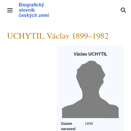
Přeskočit
Biografický
na
slovník
Hlavní menu
Hle
obsah
českých zemí
UCHYTIL Václav 1899–1982
Václav UCHYTIL
Datum
1899
narození