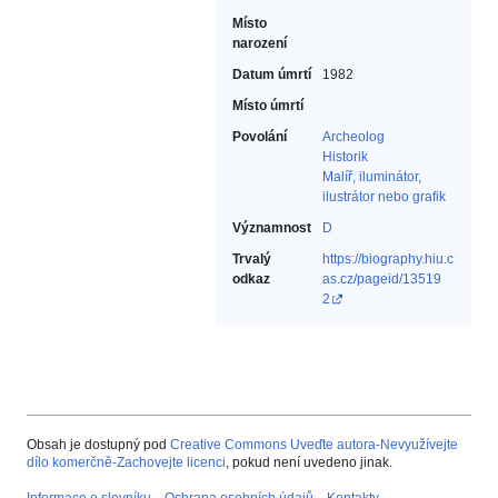
Místo
narození
Datum úmrtí
1982
Místo úmrtí
Povolání
Archeolog‎
Historik‎
Malíř, iluminátor,
ilustrátor nebo grafik‎
Významnost
D
Trvalý
https://biography.hiu.c
odkaz
as.cz/pageid/13519
2
Obsah je dostupný pod
Creative Commons Uveďte autora-Nevyužívejte
dílo komerčně-Zachovejte licenci
, pokud není uvedeno jinak.