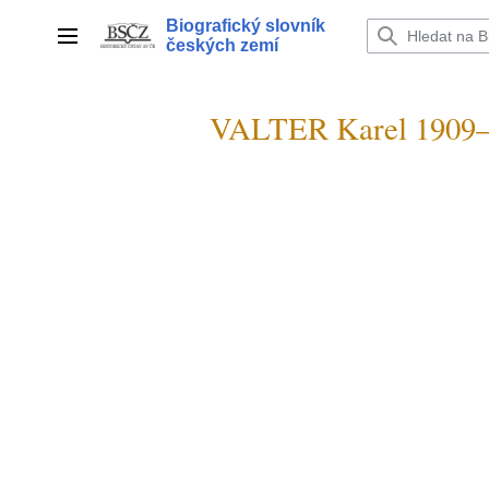
Přeskočit
Biografický slovník
na
Hlavní menu
českých zemí
obsah
VALTER Karel 1909