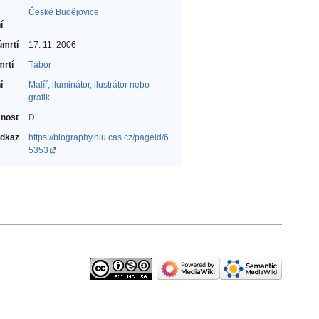
České Budějovice
í
úmrtí
17. 11. 2006
mrtí
Tábor
í
Malíř, iluminátor, ilustrátor nebo
grafik‎
nost
D
odkaz
https://biography.hiu.cas.cz/pageid/6
5353