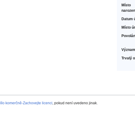
Místo
narozen
Datum 
Místo ú
Povolán
Význam
Trvalý 
lo komerčně-Zachovejte licenci
, pokud není uvedeno jinak.