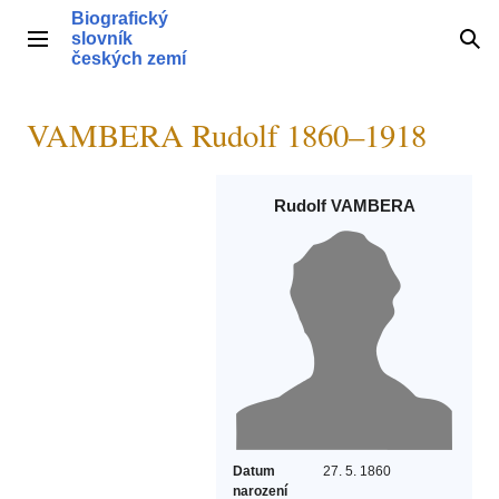
Přeskočit
Biografický
na
slovník
Hlavní menu
Hle
obsah
českých zemí
VAMBERA Rudolf 1860–1918
Rudolf VAMBERA
Datum
27. 5. 1860
narození