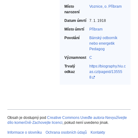
Místo
Voznice, o. Příbram
narození
Datum úmrtí
7. 1. 1918
Místo úmrtí
Příbram
Povolání
Bánský odborník
nebo energetik‎
Pedagog‎
Významnost
C
Trvalý
https://biography.hiu.c
odkaz
as.cz/pageid/13555
8
Obsah je dostupný pod
Creative Commons Uveďte autora-Nevyužívejte
dílo komerčně-Zachovejte licenci
, pokud není uvedeno jinak.
Informace o slovníku
Ochrana osobních údajů
Kontakty