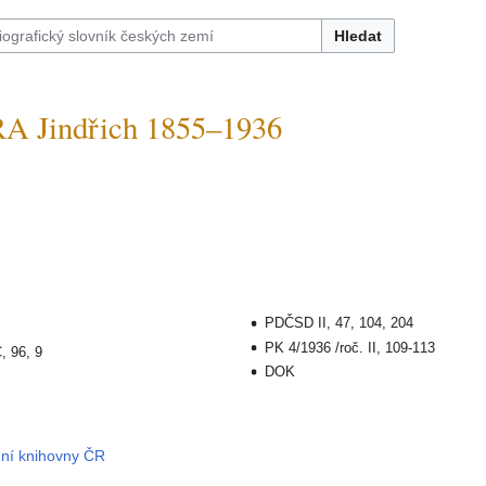
Hledat
 Jindřich 1855–1936
PDČSD II, 47, 104, 204
PK 4/1936 /roč. II, 109-113
, 96, 9
DOK
dní knihovny ČR