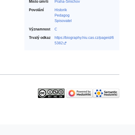
Místo úmrtí
Praha-Smíchov
Povolání
Historik‎
Pedagog‎
Spisovatel‎
Významnost
C
Trvalý odkaz
https://biography.hiu.cas.cz/pageid/6
5382