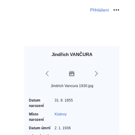
Přihlášení
Osobní 
Jindřich VANČURA
Jindrich Vancura 1930.jpg
Datum
31. 8. 1855
narození
Místo
Klatovy
narození
Datum úmrtí
2. 1. 1936