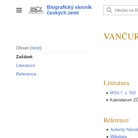
Přeskočit
Biografický slovník
na
Hlavní menu
českých zemí
obsah
VANČURA
Obsah
skrýt
Začátek
Literatura
Reference
Literatura
MSN 7, s. 552
Kalendárium ZČ
Reference
Autority Náro
Wikidata