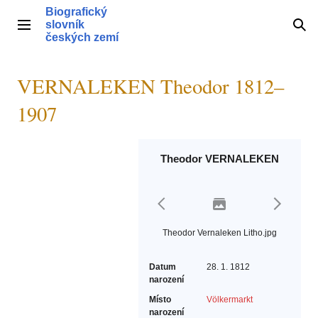
Přeskočit
Biografický
na
slovník
Hlavní menu
Hle
obsah
českých zemí
VERNALEKEN Theodor 1812–
1907
Theodor VERNALEKEN
Theodor Vernaleken Litho.jpg
Datum
28. 1. 1812
narození
Místo
Völkermarkt
narození