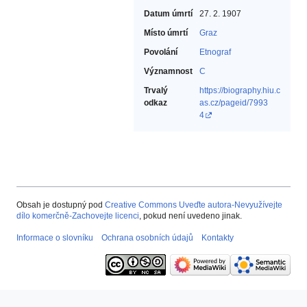
Datum úmrtí
27. 2. 1907
Místo úmrtí
Graz
Povolání
Etnograf‎
Významnost
C
Trvalý
https://biography.hiu.c
odkaz
as.cz/pageid/7993
4
Obsah je dostupný pod
Creative Commons Uveďte autora-Nevyužívejte
dílo komerčně-Zachovejte licenci
, pokud není uvedeno jinak.
Informace o slovníku
Ochrana osobních údajů
Kontakty