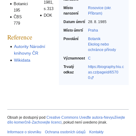
1981,
Botanici
Místo
Rosovice (okr.
s.313
195
narození
Příbram)
DOK
ČBS
Datum úmrtí
28. 8. 1985
779
Místo úmrtí
Praha
Reference
Povolání
Botanik‎
Ekolog nebo
Autority Národní
ochránce přírody‎
knihovny ČR
Významnost
C
Wikidata
Trvalý
https://biography.hiu.c
odkaz
as.cz/pageid/6570
0
Obsah je dostupný pod
Creative Commons Uveďte autora-Nevyužívejte
dílo komerčně-Zachovejte licenci
, pokud není uvedeno jinak.
Informace o slovníku
Ochrana osobních údajů
Kontakty