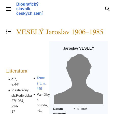
Přeskočit
Biografický
na
slovník
Hlavní menu
Hle
obsah
českých zemí
VESELÝ Jaroslav 1906–1985
Přepnout obsah
Jaroslav VESELÝ
Literatura
Tome
č.7,
š 3, s.
s.444
449
Vlastivědný
Památky
sb.Podbrdska
a
27/1984,
příroda,
214-
Datum
5. 4. 1906
r.6.,
17
narození