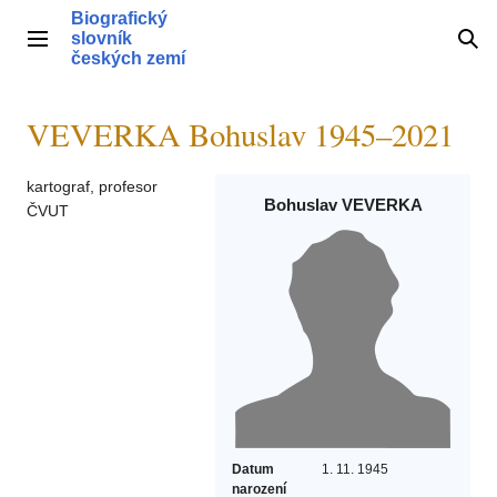
Přeskočit
Biografický
na
slovník
Hlavní menu
Hle
obsah
českých zemí
VEVERKA Bohuslav 1945–2021
kartograf, profesor
Bohuslav VEVERKA
ČVUT
Datum
1. 11. 1945
narození