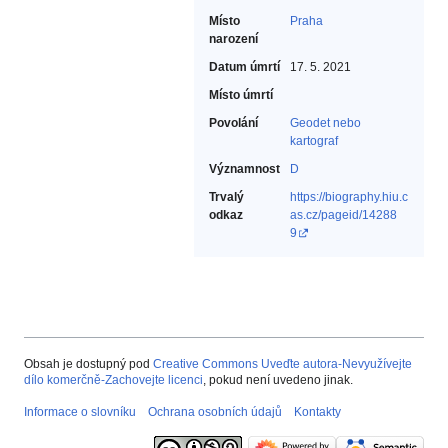
Místo
Praha
narození
Datum úmrtí
17. 5. 2021
Místo úmrtí
Povolání
Geodet nebo
kartograf‎
Významnost
D
Trvalý
https://biography.hiu.c
odkaz
as.cz/pageid/14288
9
Obsah je dostupný pod
Creative Commons Uveďte autora-Nevyužívejte
dílo komerčně-Zachovejte licenci
, pokud není uvedeno jinak.
Informace o slovníku
Ochrana osobních údajů
Kontakty