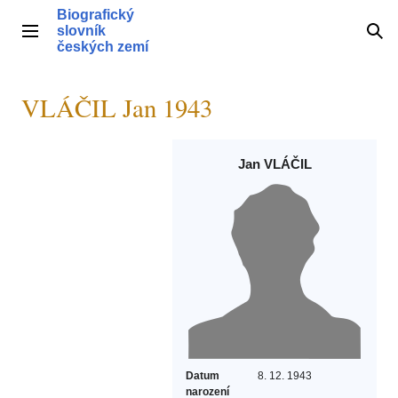
Přeskočit
Biografický
na
slovník
Hlavní menu
Hle
obsah
českých zemí
VLÁČIL Jan 1943
Jan VLÁČIL
Datum
8. 12. 1943
narození