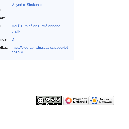
Volyně o. Strakonice
í
mrtí
í
Malíř, iluminátor, ilustrátor nebo
grafik‎
nost
D
odkaz
https://biography.hiu.cas.cz/pageid/6
6039