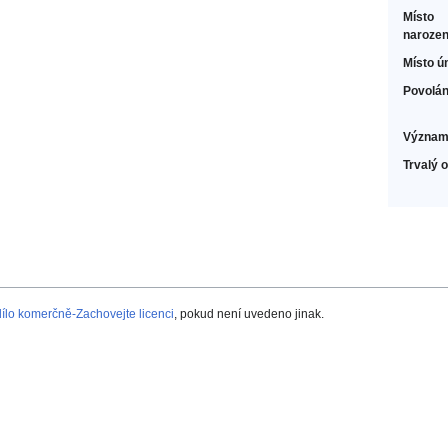
Místo
narozen
Místo ú
Povolán
Význam
Trvalý 
lo komerčně-Zachovejte licenci
, pokud není uvedeno jinak.