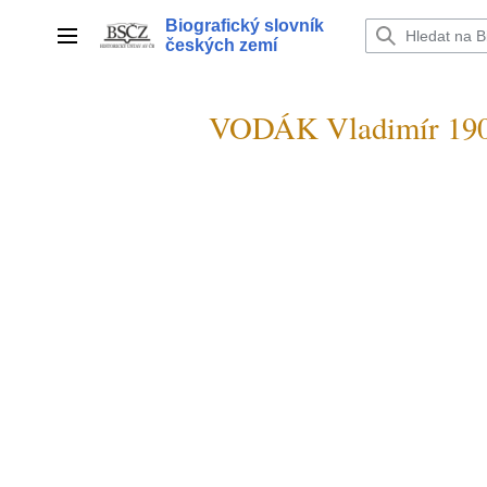
Přeskočit
Biografický slovník
na
Hlavní menu
českých zemí
obsah
VODÁK Vladimír 19