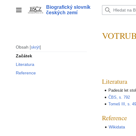
Přeskočit
Biografický slovník
na
Hlavní menu
českých zemí
obsah
VOTRUBC
Obsah
skrýt
Začátek
Literatura
Reference
Literatura
Padesát let sto
ČBS, s. 792
Tomeš III, s. 4
Reference
Wikidata