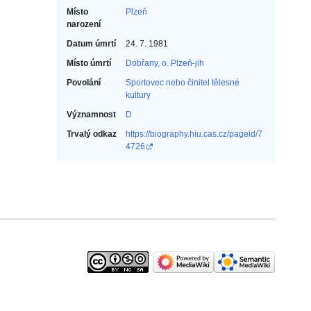
Místo
Plzeň
narození
Datum úmrtí
24. 7. 1981
Místo úmrtí
Dobřany, o. Plzeň-jih
Povolání
Sportovec nebo činitel tělesné
kultury‎
Významnost
D
Trvalý odkaz
https://biography.hiu.cas.cz/pageid/7
4726