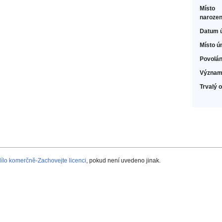
Místo
narozen
Datum 
Místo ú
Povolán
Význam
Trvalý 
lo komerčně-Zachovejte licenci
, pokud není uvedeno jinak.