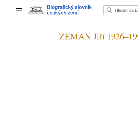
Přeskočit
Biografický slovník
na
Hlavní menu
českých zemí
obsah
ZEMAN Jiří 1926–19