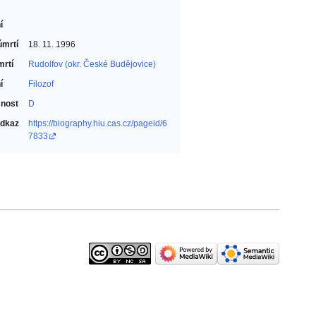
í
úmrtí
18. 11. 1996
mrtí
Rudolfov (okr. České Budějovice)
í
Filozof‎
nost
D
odkaz
https://biography.hiu.cas.cz/pageid/6
7833