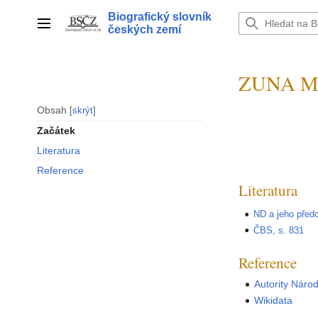
Přeskočit
Biografický slovník
na
Hlavní menu
českých zemí
obsah
ZUNA Mi
Obsah
skrýt
Začátek
Literatura
Reference
Literatura
ND a jeho předc
ČBS, s. 831
Reference
Autority Náro
Wikidata