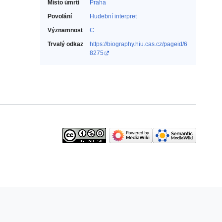
Místo úmrtí
Praha
Povolání
Hudební interpret‎
Významnost
C
Trvalý odkaz
https://biography.hiu.cas.cz/pageid/6
8275