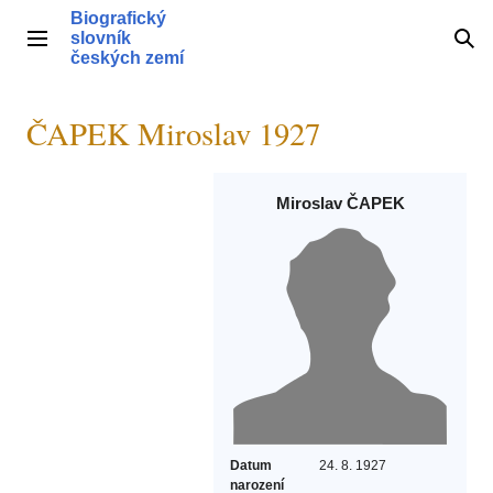
Přeskočit
Biografický
na
slovník
Hlavní menu
Hle
obsah
českých zemí
ČAPEK Miroslav 1927
Miroslav ČAPEK
Datum
24. 8. 1927
narození