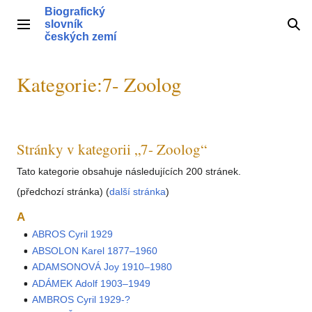
Přeskočit
Biografický
na
slovník
Hlavní menu
Hle
obsah
českých zemí
Kategorie
:
7- Zoolog
Stránky v kategorii „7- Zoolog“
Tato kategorie obsahuje následujících 200 stránek.
(předchozí stránka) (
další stránka
)
A
ABROS Cyril 1929
ABSOLON Karel 1877–1960
ADAMSONOVÁ Joy 1910–1980
ADÁMEK Adolf 1903–1949
AMBROS Cyril 1929-?