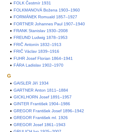
FOLK Čestmír 1931
FOLKMANOVÁ Božena 1903–1960
FORMÁNEK Romuald 1857–1927
FORTNER Johannes Paul 1907–1940
FRANK Stanislav 1930–2008
FREUND Ludwig 1878–1953
FRIČ Antonín 1832–1913
FRIČ Václav 1839–1916
FUHR Josef Florian 1864–1941
FÁRA Ladislav 1902–1970
G
GAISLER Jiří 1934
GARTNER Anton 1811–1884
GICKLHORN Josef 1891–1957
GINTER František 1904–1986
GREGOR František Josef 1896–1942
GREGOR František ml. 1926
GREGOR Josef 1861–1943
GRULICH Ivo 1925–2007