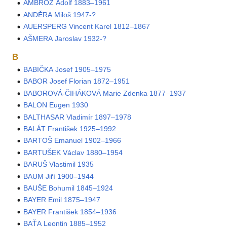
AMBROŽ Adolf 1883–1961
ANDĚRA Miloš 1947-?
AUERSPERG Vincent Karel 1812–1867
AŠMERA Jaroslav 1932-?
B
BABIČKA Josef 1905–1975
BABOR Josef Florian 1872–1951
BABOROVÁ-ČIHÁKOVÁ Marie Zdenka 1877–1937
BALON Eugen 1930
BALTHASAR Vladimír 1897–1978
BALÁT František 1925–1992
BARTOŠ Emanuel 1902–1966
BARTUŠEK Václav 1880–1954
BARUŠ Vlastimil 1935
BAUM Jiří 1900–1944
BAUŠE Bohumil 1845–1924
BAYER Emil 1875–1947
BAYER František 1854–1936
BAŤA Leontin 1885–1952