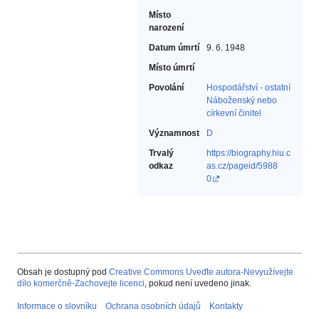
Místo
narození
Datum úmrtí
9. 6. 1948
Místo úmrtí
Povolání
Hospodářství - ostatní‎
Náboženský nebo
církevní činitel‎
Významnost
D
Trvalý
https://biography.hiu.c
odkaz
as.cz/pageid/5988
0
Obsah je dostupný pod
Creative Commons Uveďte autora-Nevyužívejte
dílo komerčně-Zachovejte licenci
, pokud není uvedeno jinak.
Informace o slovníku
Ochrana osobních údajů
Kontakty