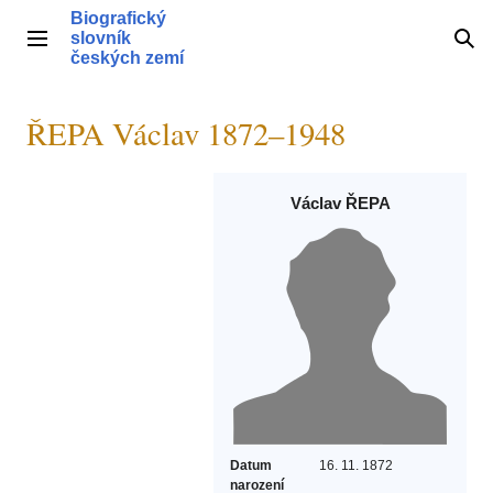
Přeskočit
Biografický
na
slovník
Hlavní menu
Hle
obsah
českých zemí
ŘEPA Václav 1872–1948
Václav ŘEPA
Datum
16. 11. 1872
narození