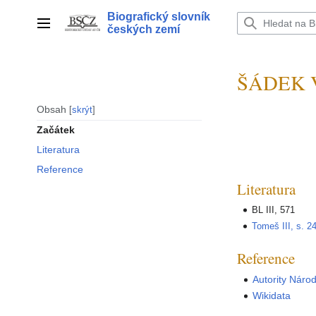
Přeskočit
Biografický slovník
na
Hlavní menu
českých zemí
obsah
ŠÁDEK Vl
Obsah
skrýt
Začátek
Literatura
Reference
Literatura
BL III, 571
Tomeš III, s. 2
Reference
Autority Náro
Wikidata