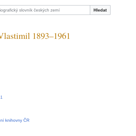
Hledat
astimil 1893–1961
41
dní knihovny ČR