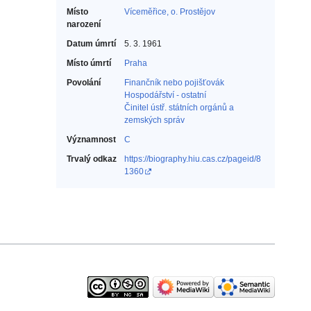
Místo
Víceměřice, o. Prostějov
narození
Datum úmrtí
5. 3. 1961
Místo úmrtí
Praha
Povolání
Finančník nebo pojišťovák‎
Hospodářství - ostatní‎
Činitel ústř. státních orgánů a
zemských správ‎
Významnost
C
Trvalý odkaz
https://biography.hiu.cas.cz/pageid/8
1360