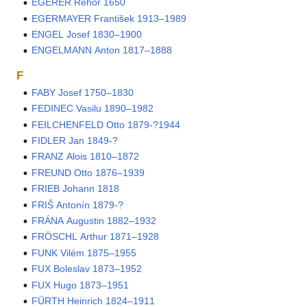
EGERER Řehoř 1650
EGERMAYER František 1913–1989
ENGEL Josef 1830–1900
ENGELMANN Anton 1817–1888
F
FABY Josef 1750–1830
FEDINEC Vasilu 1890–1982
FEILCHENFELD Otto 1879-?1944
FIDLER Jan 1849-?
FRANZ Alois 1810–1872
FREUND Otto 1876–1939
FRIEB Johann 1818
FRIŠ Antonín 1879-?
FRÁNA Augustin 1882–1932
FRÖSCHL Arthur 1871–1928
FUNK Vilém 1875–1955
FUX Boleslav 1873–1952
FUX Hugo 1873–1951
FÜRTH Heinrich 1824–1911