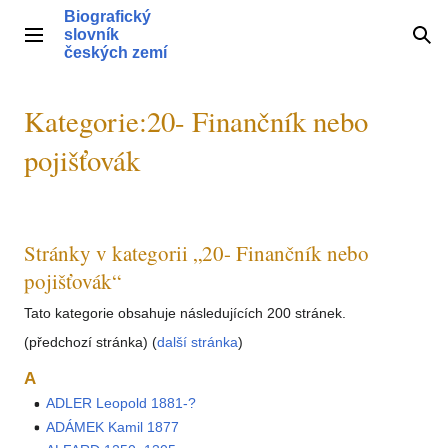
Přeskočit
Biografický
na
slovník
Hlavní menu
Hle
obsah
českých zemí
Kategorie
:
20- Finančník nebo
pojišťovák
Stránky v kategorii „20- Finančník nebo
pojišťovák“
Tato kategorie obsahuje následujících 200 stránek.
(předchozí stránka) (
další stránka
)
A
ADLER Leopold 1881-?
ADÁMEK Kamil 1877