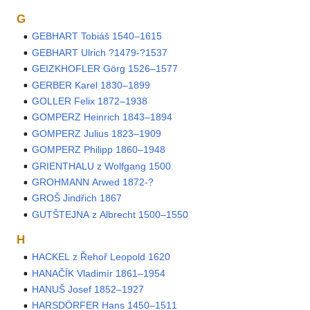
G
GEBHART Tobiáš 1540–1615
GEBHART Ulrich ?1479-?1537
GEIZKHOFLER Görg 1526–1577
GERBER Karel 1830–1899
GOLLER Felix 1872–1938
GOMPERZ Heinrich 1843–1894
GOMPERZ Julius 1823–1909
GOMPERZ Philipp 1860–1948
GRIENTHALU z Wolfgang 1500
GROHMANN Arwed 1872-?
GROŠ Jindřich 1867
GUTŠTEJNA z Albrecht 1500–1550
H
HACKEL z Řehoř Leopold 1620
HANAČÍK Vladimír 1861–1954
HANUŠ Josef 1852–1927
HARSDÖRFER Hans 1450–1511