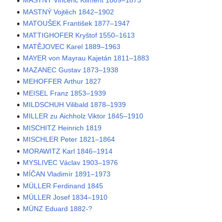
MASTNÝ Vincenc Kliment 1809–1873
MASTNÝ Vojtěch 1842–1902
MATOUŠEK František 1877–1947
MATTIGHOFER Kryštof 1550–1613
MATĚJOVEC Karel 1889–1963
MAYER von Mayrau Kajetán 1811–1883
MAZANEC Gustav 1873–1938
MEHOFFER Arthur 1827
MEISEL Franz 1853–1939
MILDSCHUH Vilibald 1878–1939
MILLER zu Aichholz Viktor 1845–1910
MISCHITZ Heinrich 1819
MISCHLER Peter 1821–1864
MORAWITZ Karl 1846–1914
MYSLIVEC Václav 1903–1976
MÍČAN Vladimír 1891–1973
MÜLLER Ferdinand 1845
MÜLLER Josef 1834–1910
MÜNZ Eduard 1882-?