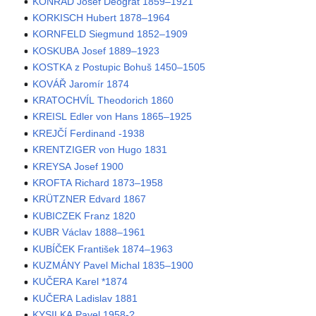
KONRÁD Josef Deograt 1859–1921
KORKISCH Hubert 1878–1964
KORNFELD Siegmund 1852–1909
KOSKUBA Josef 1889–1923
KOSTKA z Postupic Bohuš 1450–1505
KOVÁŘ Jaromír 1874
KRATOCHVÍL Theodorich 1860
KREISL Edler von Hans 1865–1925
KREJČÍ Ferdinand -1938
KRENTZIGER von Hugo 1831
KREYSA Josef 1900
KROFTA Richard 1873–1958
KRÜTZNER Edvard 1867
KUBICZEK Franz 1820
KUBR Václav 1888–1961
KUBÍČEK František 1874–1963
KUZMÁNY Pavel Michal 1835–1900
KUČERA Karel *1874
KUČERA Ladislav 1881
KYSILKA Pavel 1958-?