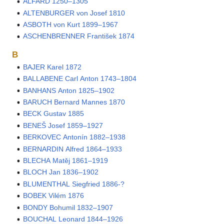
ALFARD 1250–1305
ALTENBURGER von Josef 1810
ASBOTH von Kurt 1899–1967
ASCHENBRENNER František 1874
B
BAJER Karel 1872
BALLABENE Carl Anton 1743–1804
BANHANS Anton 1825–1902
BARUCH Bernard Mannes 1870
BECK Gustav 1885
BENEŠ Josef 1859–1927
BERKOVEC Antonín 1882–1938
BERNARDIN Alfred 1864–1933
BLECHA Matěj 1861–1919
BLOCH Jan 1836–1902
BLUMENTHAL Siegfried 1886-?
BOBEK Vilém 1876
BONDY Bohumil 1832–1907
BOUCHAL Leonard 1844–1926