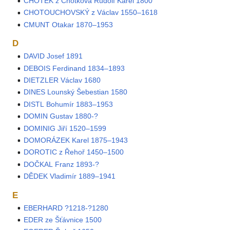
CHOTEK z Chotkova Rudolf Karel 1800
CHOTOUCHOVSKÝ z Václav 1550–1618
CMUNT Otakar 1870–1953
D
DAVID Josef 1891
DEBOIS Ferdinand 1834–1893
DIETZLER Václav 1680
DINES Lounský Šebestian 1580
DISTL Bohumír 1883–1953
DOMIN Gustav 1880-?
DOMINIG Jiří 1520–1599
DOMORÁZEK Karel 1875–1943
DOROTIC z Řehoř 1450–1500
DOČKAL Franz 1893-?
DĚDEK Vladimír 1889–1941
E
EBERHARD ?1218-?1280
EDER ze Šťávnice 1500