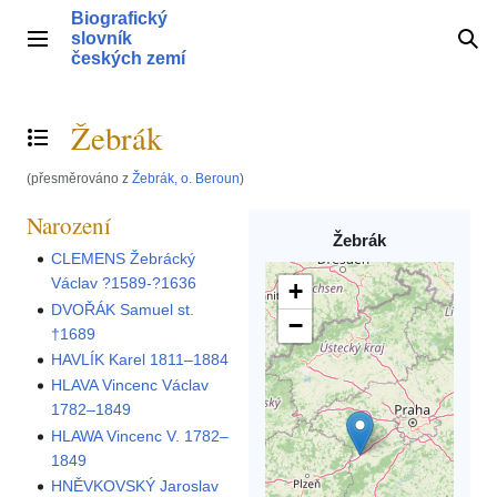
Přeskočit
Biografický
na
slovník
Hlavní menu
Hle
obsah
českých zemí
Žebrák
Přepnout obsah
(přesměrováno z
Žebrák, o. Beroun
)
Narození
Žebrák
CLEMENS Žebrácký
Václav ?1589-?1636
+
DVOŘÁK Samuel st.
−
†1689
HAVLÍK Karel 1811–1884
HLAVA Vincenc Václav
1782–1849
HLAWA Vincenc V. 1782–
1849
HNĚVKOVSKÝ Jaroslav