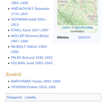
1884–1956
HNĚVKOVSKÝ Šebestián
1770–1847
HOFMANN Adolf 1853–
1913
Leaflet
| ©
OpenStreetMap
KYNCL Karel 1927–1997
contributors
MÜLLER Bohumil (Boža)
Wikidata
Q393474
1897–1960
NEJEDLÝ Oldřich 1909–
1990
PALEK Bohumil 1936–2022
VOLMAN Josef 1883–1943
Zemřelí
BARCHÁNEK Václav 1893–1958
VEVERKA Emilian 1816–1881
Kategorie
:
Lokality