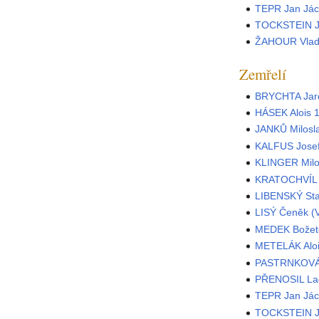
TEPR Jan Já
TOCKSTEIN Ji
ŽAHOUR Vlad
Zemřelí
BRYCHTA Jar
HÁSEK Alois 
JANKŮ Milosl
KALFUS Jose
KLINGER Milo
KRATOCHVÍL 
LIBENSKÝ Sta
LISÝ Čeněk (
MEDEK Božet
METELÁK Alo
PASTRNKOVÁ 
PŘENOSIL Lad
TEPR Jan Já
TOCKSTEIN Ji