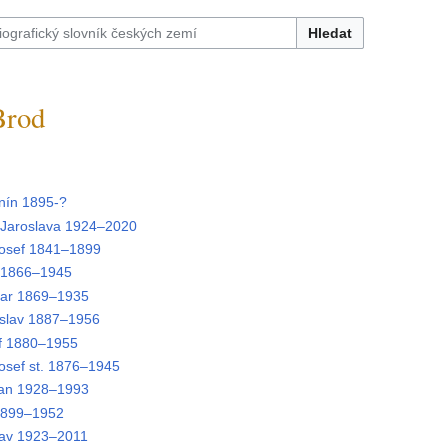
Hledat
Brod
nín 1895-?
aroslava 1924–2020
sef 1841–1899
1866–1945
ar 1869–1935
slav 1887–1956
f 1880–1955
sef st. 1876–1945
an 1928–1993
1899–1952
av 1923–2011