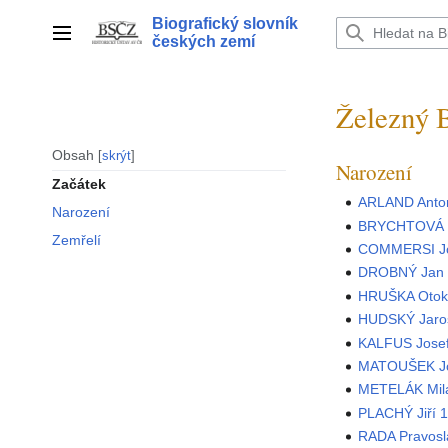
Přeskočit
Biografický slovník
na
Hlavní menu
českých zemí
obsah
Železný 
Obsah
skrýt
Narození
Začátek
ARLAND Anto
Narození
BRYCHTOVÁ J
Zemřelí
COMMERSI Jo
DROBNÝ Jan 
HRUŠKA Otok
HUDSKÝ Jaro
KALFUS Jose
MATOUŠEK Jo
METELÁK Mil
PLACHÝ Jiří 
RADA Pravosl