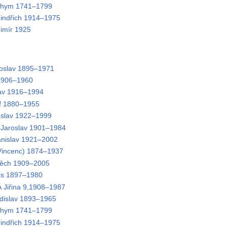
chym 1741–1799
ndřich 1914–1975
imír 1925
oslav 1895–1971
1906–1960
av 1916–1994
f 1880–1955
slav 1922–1999
Jaroslav 1901–1984
nislav 1921–2002
Vincenc) 1874–1937
ěch 1909–2005
is 1897–1980
Jiřina 9,1908–1987
islav 1893–1965
chym 1741–1799
ndřich 1914–1975