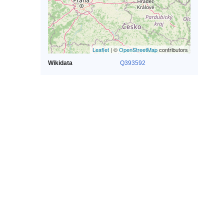
Leaflet
| ©
OpenStreetMap
contributors
Wikidata
Q393592