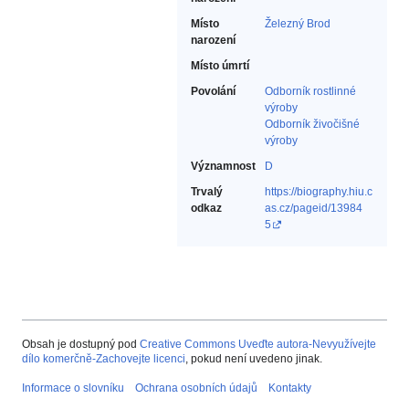
Místo
Železný Brod
narození
Místo úmrtí
Povolání
Odborník rostlinné
výroby‎
Odborník živočišné
výroby‎
Významnost
D
Trvalý
https://biography.hiu.c
odkaz
as.cz/pageid/13984
5
Obsah je dostupný pod
Creative Commons Uveďte autora-Nevyužívejte
dílo komerčně-Zachovejte licenci
, pokud není uvedeno jinak.
Informace o slovníku
Ochrana osobních údajů
Kontakty