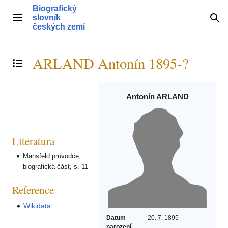
Přeskočit
Biografický
na
slovník
Hlavní menu
Hle
obsah
českých zemí
ARLAND Antonín 1895-?
Přepnout obsah
Antonín ARLAND
Literatura
Mansfeld průvodce,
biografická část, s. 11
Reference
Wikidata
Datum
20. 7. 1895
narození