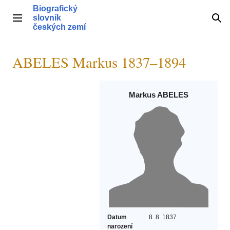
Přeskočit
Biografický
na
slovník
Hlavní menu
Hle
obsah
českých zemí
ABELES Markus 1837–1894
Markus ABELES
Datum
8. 8. 1837
narození