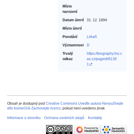
Místo
narození
Datum úmrtí
31. 12. 1894
Místo úmrtí
Povolání
Lékaři‎
Významnost
D
Trvalý
https://biography.hiu.c
odkaz
as.cz/pageid/8139
1
Obsah je dostupný pod
Creative Commons Uveďte autora-Nevyužívejte
dílo komerčně-Zachovejte licenci
, pokud není uvedeno jinak.
Informace o slovníku
Ochrana osobních údajů
Kontakty