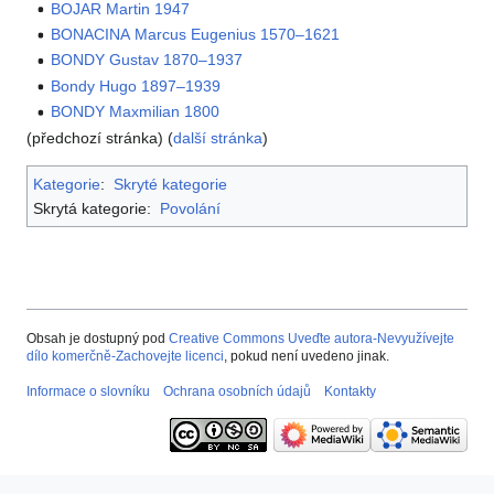
BOJAR Martin 1947
BONACINA Marcus Eugenius 1570–1621
BONDY Gustav 1870–1937
Bondy Hugo 1897–1939
BONDY Maxmilian 1800
(předchozí stránka) (
další stránka
)
Kategorie
:
Skryté kategorie
Skrytá kategorie:
Povolání
Obsah je dostupný pod
Creative Commons Uveďte autora-Nevyužívejte
dílo komerčně-Zachovejte licenci
, pokud není uvedeno jinak.
Informace o slovníku
Ochrana osobních údajů
Kontakty