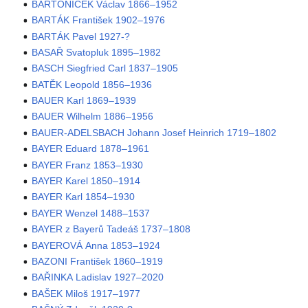
BARTONÍČEK Václav 1866–1952
BARTÁK František 1902–1976
BARTÁK Pavel 1927-?
BASAŘ Svatopluk 1895–1982
BASCH Siegfried Carl 1837–1905
BATĚK Leopold 1856–1936
BAUER Karl 1869–1939
BAUER Wilhelm 1886–1956
BAUER-ADELSBACH Johann Josef Heinrich 1719–1802
BAYER Eduard 1878–1961
BAYER Franz 1853–1930
BAYER Karel 1850–1914
BAYER Karl 1854–1930
BAYER Wenzel 1488–1537
BAYER z Bayerů Tadeáš 1737–1808
BAYEROVÁ Anna 1853–1924
BAZONI František 1860–1919
BAŘINKA Ladislav 1927–2020
BAŠEK Miloš 1917–1977