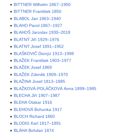
BITTNER Wilhelm 1867–1950
BITTNER František 1850
BLABOL Jan 1863–1940
BLAHO Pavol 1867–1927
BLAHOŠ Jaroslav 1930–2018
BLATNÝ Jiří 1929–1976
BLATNÝ Josef 1891–1952
BLAŠKOVIČ Dionýz 1913–1998
BLAŽEK František 1903–1977
BLAŽEK Josef 1869
BLAŽEK Zdeněk 1909–1970
BLAŽINA Josef 1813–1885
BLAŽKOVÁ-POLÁČKOVÁ Anna 1899–1985
BLECHA Jiří 1907–1987
BLEHA Otakar 1916
BLEHOVÁ Bohunka 1917
BLOCH Richard 1860
BLODIG Karl 1817–1891
BLÁHA Bohdan 1874