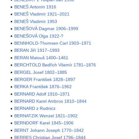
BENEŠ Antonín 1916
BENEŠ Vladimír 1921–2021
BENEŠ Vladimír 1953
BENEŠOVÁ Dagmar 1906–1999
BENEŠOVÁ Olga 1922-?
BENNHOLD-Thomsen Carl 1903–1971
BERAN Jiří 1917–1993
BERAN Matouš 1400–1461
BERCHTOLD Bedřich Všemír 1781–1876
BERGEL Josef 1802–1885
BERGER František 1828–1897
BERKA František 1876–1962
BERNARD Adolf 1910–1971
BERNARD Karel Ambros 1810–1844
BERNARD z Rudnicz
BERNATZIK Wenzel 1821–1902
BERNDORF Karel 1845–1906
BERNT Johann Joseph 1770–1842
BERRES Christian Josef 1796–1844