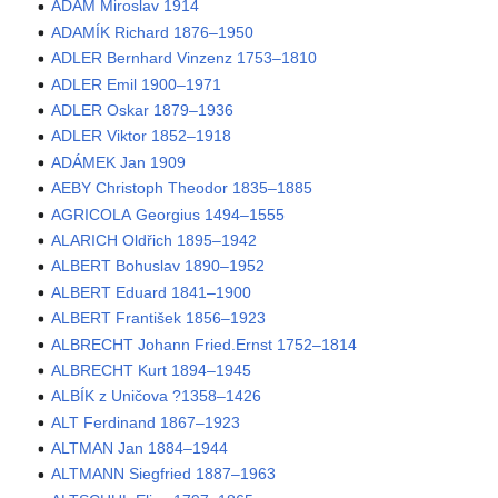
ADAM Miroslav 1914
ADAMÍK Richard 1876–1950
ADLER Bernhard Vinzenz 1753–1810
ADLER Emil 1900–1971
ADLER Oskar 1879–1936
ADLER Viktor 1852–1918
ADÁMEK Jan 1909
AEBY Christoph Theodor 1835–1885
AGRICOLA Georgius 1494–1555
ALARICH Oldřich 1895–1942
ALBERT Bohuslav 1890–1952
ALBERT Eduard 1841–1900
ALBERT František 1856–1923
ALBRECHT Johann Fried.Ernst 1752–1814
ALBRECHT Kurt 1894–1945
ALBÍK z Uničova ?1358–1426
ALT Ferdinand 1867–1923
ALTMAN Jan 1884–1944
ALTMANN Siegfried 1887–1963