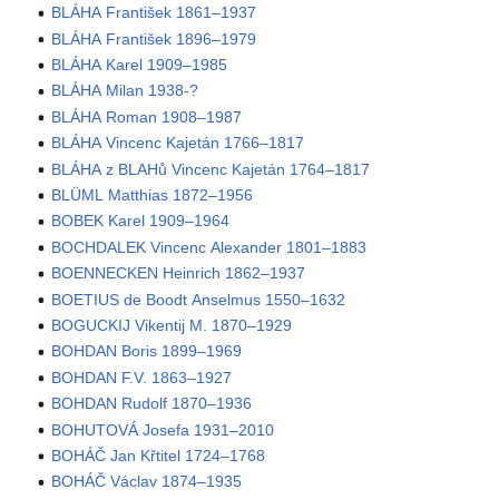
BLÁHA František 1861–1937
BLÁHA František 1896–1979
BLÁHA Karel 1909–1985
BLÁHA Milan 1938-?
BLÁHA Roman 1908–1987
BLÁHA Vincenc Kajetán 1766–1817
BLÁHA z BLAHů Vincenc Kajetán 1764–1817
BLÜML Matthias 1872–1956
BOBEK Karel 1909–1964
BOCHDALEK Vincenc Alexander 1801–1883
BOENNECKEN Heinrich 1862–1937
BOETIUS de Boodt Anselmus 1550–1632
BOGUCKIJ Vikentij M. 1870–1929
BOHDAN Boris 1899–1969
BOHDAN F.V. 1863–1927
BOHDAN Rudolf 1870–1936
BOHUTOVÁ Josefa 1931–2010
BOHÁČ Jan Křtitel 1724–1768
BOHÁČ Václav 1874–1935