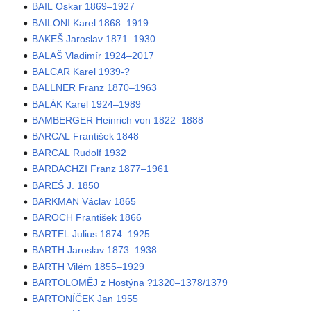
BAIL Oskar 1869–1927
BAILONI Karel 1868–1919
BAKEŠ Jaroslav 1871–1930
BALAŠ Vladimír 1924–2017
BALCAR Karel 1939-?
BALLNER Franz 1870–1963
BALÁK Karel 1924–1989
BAMBERGER Heinrich von 1822–1888
BARCAL František 1848
BARCAL Rudolf 1932
BARDACHZI Franz 1877–1961
BAREŠ J. 1850
BARKMAN Václav 1865
BAROCH František 1866
BARTEL Julius 1874–1925
BARTH Jaroslav 1873–1938
BARTH Vilém 1855–1929
BARTOLOMĚJ z Hostýna ?1320–1378/1379
BARTONÍČEK Jan 1955