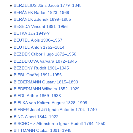
BERZELIUS Jöns Jacob 1779–1848
BERÁNEK Radan 1923–1969
BERÁNEK Zdeněk 1899–1985
BESEDA Vincent 1891–1956
BETKA Jan 1949-?
BEUTEL Alois 1900–1967
BEUTEL Anton 1752–1814
BEZDĚK Ctibor Hugo 1872–1956
BEZDĚKOVÁ Varvara 1872–1945
BEZECNY Rudolf 1901–1945
BIEBL Ondřej 1891–1956
BIEDERMANN Gustav 1815–1890
BIEDERMANN Wilhelm 1852–1929
BIEDL Arthur 1869–1933
BIELKA von Kaltreu August 1828–1909
BIENER Josef Jiří Ignác Antonín 1704–1740
BING Albert 1844–1922
BISCHOF z Altensternu Ignaz Rudolf 1784–1850
BITTMANN Otakar 1891–1945