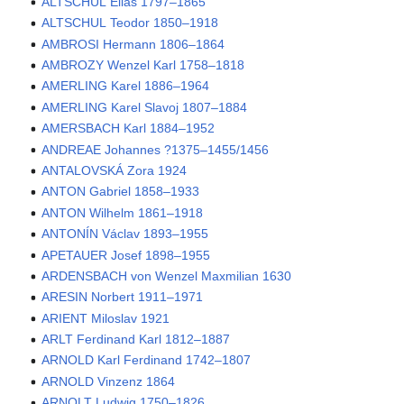
ALTSCHUL Elias 1797–1865
ALTSCHUL Teodor 1850–1918
AMBROSI Hermann 1806–1864
AMBROZY Wenzel Karl 1758–1818
AMERLING Karel 1886–1964
AMERLING Karel Slavoj 1807–1884
AMERSBACH Karl 1884–1952
ANDREAE Johannes ?1375–1455/1456
ANTALOVSKÁ Zora 1924
ANTON Gabriel 1858–1933
ANTON Wilhelm 1861–1918
ANTONÍN Václav 1893–1955
APETAUER Josef 1898–1955
ARDENSBACH von Wenzel Maxmilian 1630
ARESIN Norbert 1911–1971
ARIENT Miloslav 1921
ARLT Ferdinand Karl 1812–1887
ARNOLD Karl Ferdinand 1742–1807
ARNOLD Vinzenz 1864
ARNOLT Ludwig 1750–1826