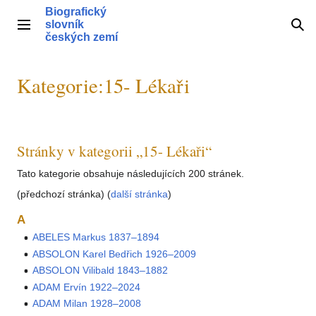
Přeskočit
Biografický
na
slovník
Hlavní menu
Hle
obsah
českých zemí
Kategorie
:
15- Lékaři
Stránky v kategorii „15- Lékaři“
Tato kategorie obsahuje následujících 200 stránek.
(předchozí stránka) (
další stránka
)
A
ABELES Markus 1837–1894
ABSOLON Karel Bedřich 1926–2009
ABSOLON Vilibald 1843–1882
ADAM Ervín 1922–2024
ADAM Milan 1928–2008