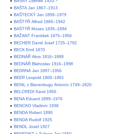
BAŠNÝ Zdeněk 1920-?
BAŠTA Jan 1867–1913
BAŠTECKÝ Jan 1899–1979
BAŠTÝŘ Alfred 1865–1942
BAŠTÝŘ Moses 1835–1894
BAŽANT František 1875–1956
BECHER David Josef 1725–1792
BECK Emil 1870
BEDNÁŘ Alois 1816–1888
BEDNÁŘ Blahoslav 1916–1998
BEDRNA Jan 1897–1956
BEER Leopold 1800–1881
BEINL z Bienenbugu Antonín 1749–1820
BELCREDI Karel 1950
BENA Eduard 1899–1976
BENCKO Vladimír 1938
BENDA Robert 1890
BENDA Rudolf 1925
BENDL Josef 1927
BENEDIKT z Tulipan Jan 1550