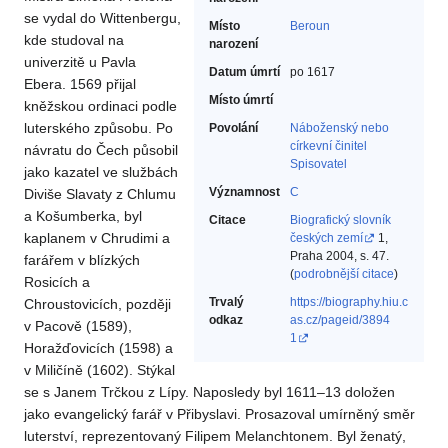
se vydal do Wittenbergu,
Místo
Beroun
kde studoval na
narození
univerzitě u Pavla
Datum úmrtí
po 1617
Ebera. 1569 přijal
Místo úmrtí
kněžskou ordinaci podle
luterského způsobu. Po
Povolání
Náboženský nebo
církevní činitel‎
návratu do Čech působil
Spisovatel‎
jako kazatel ve službách
Významnost
C
Diviše Slavaty z Chlumu
a Košumberka, byl
Citace
Biografický slovník
kaplanem v Chrudimi a
českých zemí
1,
Praha 2004, s. 47.
farářem v blízkých
(
podrobnější citace
)
Rosicích a
Trvalý
https://biography.hiu.c
Chroustovicích, později
odkaz
as.cz/pageid/3894
v Pacově (1589),
1
Horažďovicích (1598) a
v Miličíně (1602). Stýkal
se s Janem Trčkou z Lípy. Naposledy byl 1611–13 doložen
jako evangelický farář v Přibyslavi. Prosazoval umírněný směr
luterství, reprezentovaný Filipem Melanchtonem. Byl ženatý,