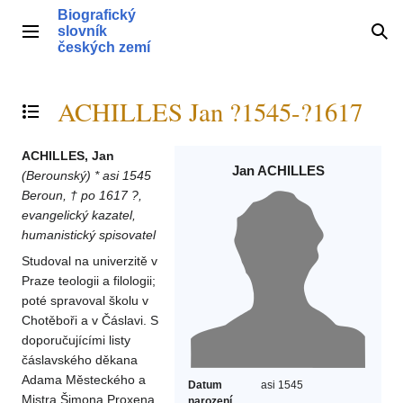
Přeskočit
Biografický
na
slovník
Hlavní menu
Hle
obsah
českých zemí
ACHILLES Jan ?1545-?1617
Přepnout obsah
ACHILLES, Jan
Jan ACHILLES
(Berounský)
* asi 1545
Beroun, † po 1617 ?,
evangelický kazatel,
humanistický spisovatel
Studoval na univerzitě v
Praze teologii a filologii;
poté spravoval školu v
Chotěboři a v Čáslavi. S
doporučujícími listy
čáslavského děkana
Adama Městeckého a
Datum
asi 1545
Mistra Šimona Proxena
narození