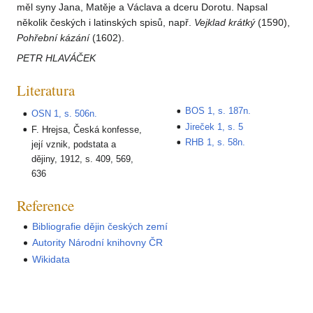
měl syny Jana, Matěje a Václava a dceru Dorotu. Napsal
několik českých i latinských spisů, např.
Vejklad
krátký
(1590),
Pohřební
kázání
(1602).
PETR HLAVÁČEK
Literatura
BOS 1, s. 187n.
OSN 1, s. 506n.
Jireček 1, s. 5
F. Hrejsa, Česká konfesse,
RHB 1, s. 58n.
její vznik, podstata a
dějiny, 1912, s. 409, 569,
636
Reference
Bibliografie dějin českých zemí
Autority Národní knihovny ČR
Wikidata