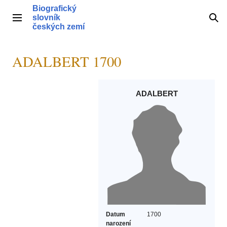
Přeskočit
Biografický
na
slovník
Hlavní menu
Hle
obsah
českých zemí
ADALBERT 1700
ADALBERT
Datum
1700
narození