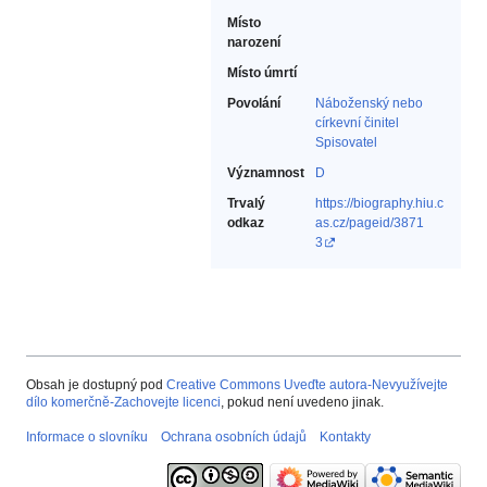
Místo
narození
Místo úmrtí
Povolání
Náboženský nebo
církevní činitel‎
Spisovatel‎
Významnost
D
Trvalý
https://biography.hiu.c
odkaz
as.cz/pageid/3871
3
Obsah je dostupný pod
Creative Commons Uveďte autora-Nevyužívejte
dílo komerčně-Zachovejte licenci
, pokud není uvedeno jinak.
Informace o slovníku
Ochrana osobních údajů
Kontakty