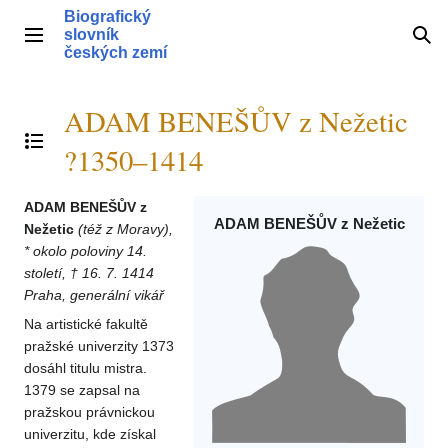
Přeskočit
Biografický
na
slovník
Hlavní menu
Hle
obsah
českých zemí
ADAM BENEŠŮV z Nežetic
Přepnout obsah
?1350–1414
ADAM BENEŠŮV z
ADAM BENEŠŮV z Nežetic
Nežetic
(též z Moravy),
* okolo poloviny 14.
století, † 16. 7. 1414
Praha, generální vikář
Na artistické fakultě
pražské univerzity 1373
dosáhl titulu mistra.
1379 se zapsal na
pražskou právnickou
univerzitu, kde získal