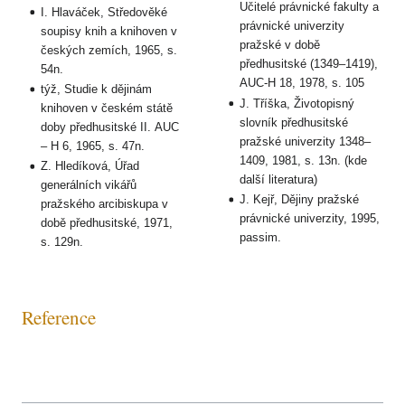
Učitelé právnické fakulty a
I. Hlaváček, Středověké
právnické univerzity
soupisy knih a knihoven v
pražské v době
českých zemích, 1965, s.
předhusitské (1349–1419),
54n.
AUC-H 18, 1978, s. 105
týž, Studie k dějinám
J. Tříška, Životopisný
knihoven v českém státě
slovník předhusitské
doby předhusitské II. AUC
pražské univerzity 1348–
– H 6, 1965, s. 47n.
1409, 1981, s. 13n. (kde
Z. Hledíková, Úřad
další literatura)
generálních vikářů
J. Kejř, Dějiny pražské
pražského arcibiskupa v
právnické univerzity, 1995,
době předhusitské, 1971,
passim.
s. 129n.
Reference