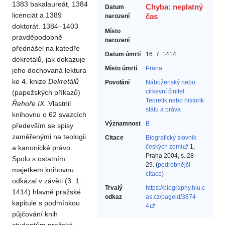
1383 bakalaureát, 1384
Chyba: neplatný
Datum
licenciát a 1389
narození
čas
doktorát. 1384–1403
Místo
pravděpodobně
narození
přednášel na katedře
Datum úmrtí
16. 7. 1414
dekretálů, jak dokazuje
Místo úmrtí
Praha
jeho dochovaná lektura
ke 4. knize
Dekretálů
Povolání
Náboženský nebo
církevní činitel‎
(papežských příkazů)
Teoretik nebo historik
Řehoře IX.
Vlastnil
státu a práva‎
knihovnu o 62 svazcích
Významnost
B
především se spisy
zaměřenými na teologii
Citace
Biografický slovník
českých zemí
1,
a kanonické právo.
Praha 2004, s. 28–
Spolu s ostatním
29. (
podrobnější
majetkem knihovnu
citace
)
odkázal v závěti (3. 1.
Trvalý
https://biography.hiu.c
1414) hlavně pražské
odkaz
as.cz/pageid/3874
kapitule s podmínkou
4
půjčování knih