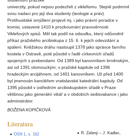
studentům pražské
univerzity, pokud nejsou podezřelí z viklefismu. Stejně podmínil
svou nadaci pro její dva studenty (teologie a práv).
Protihusitské smýšlení projevil mj. i jako právní poradce v
komisi, ustavené 1410 k prozkoumání pravověrnosti
Viklefových spisů. Měl tak podíl na odsudku, který odůvodnil
příkaz pražského arcibiskupa z 15. 6. k jejich odevzdání a
spálení. Kněžskou dráhu nastoupil 1378 jako správce farního
kostela v Ostravě, poté působil v řadě církevních úřadů
spojených s prebendami. Od 1389 byl kanovníkem brněnským,
asi od 1391 olomouckým; v pražské kapitule od 1396
hradeckým arcijáhnem, od 1401 kanovníkem. Už před 1400
byl jmenován kancléřem vratislavské katedrální kapituly. Od
1395 působil v ústředním arcibiskupském úřadě v Praze
většinou jako generální vikář a v obdobích sedisvakance i jako
administrátor.
BOŽENA KOPIČKOVÁ
Literatura
R. Zelený – J. Kadlec,
OSN 1, s. 162