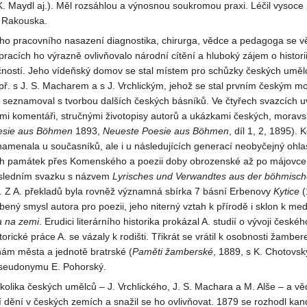
K. Maydl aj.). Měl rozsáhlou a výnosnou soukromou praxi. Léčil vysoce
 Rakouska.
 pracovního nasazení diagnostika, chirurga, vědce a pedagoga se věnova
pracích ho výrazně ovlivňovalo národní cítění a hluboký zájem o histori
ostí. Jeho vídeňský domov se stal místem pro schůzky českých umělců a 
př. s J. S. Macharem a s J. Vrchlickým, jehož se stal prvním českým mo
eznamoval s tvorbou dalších českých básníků. Ve čtyřech svazcích uveř
kými komentáři, stručnými životopisy autorů a ukázkami českých, morav
sie aus
Böhmen
1893,
Neueste
Poesie aus
Böhmen
, díl 1, 2, 1895).
amenala u současníků, ale i u následujících generací neobyčejný ohlas,
 památek přes Komenského a poezii doby obrozenské až po májovce i je
osledním svazku s názvem
Lyrisches und
Verwandtes
aus der
böhmisch
y. Z A. překladů byla rovněž významná sbírka 7 básní Erbenovy
Kytice
(
íbený smysl autora pro poezii, jeho niterný vztah k přírodě i sklon k med
a na
zemi
. Erudici literárního historika prokázal A. studií o vývoji čes
torické práce A. se vázaly k rodišti. Třikrát se vrátil k osobnosti žam
nám města a jednotě bratrské (
Paměti
žamberské
, 1889, s K. Chotovsk
pseudonymu E. Pohorský.
lika českých umělců – J. Vrchlického, J. S. Machara a M. Alše – a vě
rní dění v českých zemích a snažil se ho ovlivňovat. 1879 se rozhodl ka