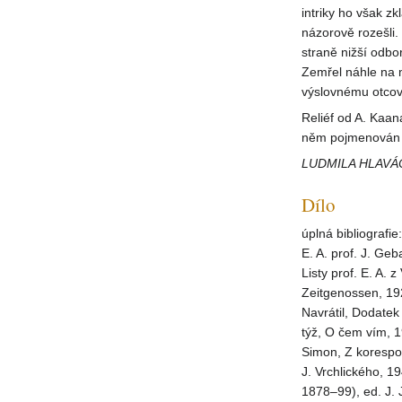
intriky ho však zk
názorově rozešli.
straně nižší odbo
Zemřel náhle na m
výslovnému otcov
Reliéf od A. Kaan
něm pojmenován A
LUDMILA HLAV
Dílo
úplná bibliografi
E. A. prof. J. Geb
Listy prof. E. A.
Zeitgenossen, 192
Navrátil, Dodatek 
týž, O čem vím, 1
Simon, Z korespon
J. Vrchlického, 1
1878–99), ed. J. 