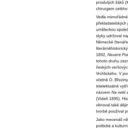
proslulých žáků (
chirurgem celého
Vedle mimořádného
překladatelských 
uměleckou společn
styky udržoval na
Německé čtenáře s
literárněhistoric
1892,
Neuere
Poe
tohoto druhu zazn
českých veršových
Vrchlického. V p
včetně O. Březin
intelektuálně vytř
názvem
Na nebi
(Vídeň 1895). His
věnoval také ději
tvorbě používal 
Jako mecenáš něko
politické a kultu