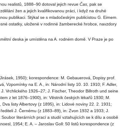
inou realistů, 1888–90 dotoval jejich revue
Čas
, pak se
ělání žen a jejich kvalifikovanou práci, i když na druhé
atnou publikaci. Stýkal se s mladočeským publicistou G. Eimem.
ělesné ostatky, uložené v rodinné žamberecké hrobce, navzdory
 pamětní deska je umístěna na A. rodném domě. V Praze je po
Arn. Jirásek, 1950); korespondence: M. Gebauerová, Dopisy prof.
á, Vzpomínky na E. A., in: Národní listy 10. 10. 1910; F. Adler,
i J. Vrchlického 1926–27; J. Fischer, Theodor Billroth und seine
tem z let 1876–1900), in: Věstník českých lékařů 1930; M.
 Dva listy Albertovy (z 1895), in: Lidové noviny 22. 2. 1931;
řediteli J. Černému (z 1883–89), in: Zvon 1932 a 1933; J.
oubor literárních prací a studií vztahujících se k dílu a osobě
oesl, 1954; E. A. – Jaroslav Goll: 50 listů korespondence (z