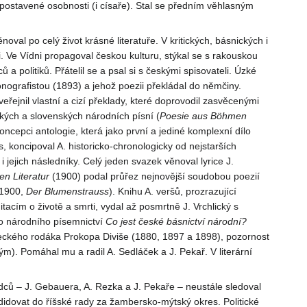
 postavené osobnosti (i císaře). Stal se předním věhlasným
l po celý život krásné literatuře. V kritických, básnických i
i. Ve Vídni propagoval českou kulturu, stýkal se s rakouskou
politiků. Přátelil se a psal si s českými spisovateli. Úzké
nografistou (1893) a jehož poezii překládal do němčiny.
ejnil vlastní a cizí překlady, které doprovodil zasvěcenými
ských a slovenských národních písní (
Poesie
aus Böhmen
 Koncepci antologie, která jako první a jediné komplexní dílo
 koncipoval A. historicko-chronologicky od nejstarších
jich následníky. Celý jeden svazek věnoval lyrice J.
en
Literatur
(1900) podal průřez nejnovější soudobou poezií
1900,
Der
Blumenstrauss
). Knihu A. veršů, prozrazující
itacím o životě a smrti, vydal až posmrtně J. Vrchlický s
kého národního písemnictví
Co jest
české
básnictví
národní?
bereckého rodáka Prokopa Diviše (1880, 1897 a 1898), pozornost
ým). Pomáhal mu a radil A. Sedláček a J. Pekař. V literární
dců – J. Gebauera, A. Rezka a J. Pekaře – neustále sledoval
ndidovat do říšské rady za žambersko-mýtský okres. Politické