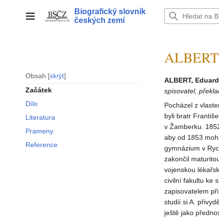
Přeskočit
Biografický slovník
na
Hlavní menu
českých zemí
obsah
ALBERT 
Obsah
skrýt
ALBERT, Eduard
Začátek
spisovatel, překla
Dílo
Pocházel z vlast
byli bratr Franti
Literatura
v Žamberku. 1852
Prameny
aby od 1853 mohl
Reference
gymnázium v Rych
zakončil maturito
vojenskou lékařsk
civilní fakultu k
zapisovatelem při 
studií si A. přiv
ještě jako předno