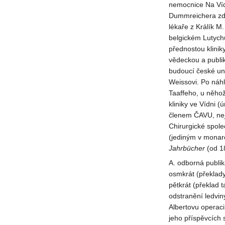
nemocnice Na Víde
Dummreichera zde
lékaře z Králík M
belgickém Lutychu
přednostou klinik
vědeckou a publik
budoucí české un
Weissovi. Po náh
Taaffeho, u něhož
kliniky ve Vídni
členem ČAVU, nejv
Chirurgické spole
(jediným v monarc
Jahrbücher
(od 1
A. odborná publik
osmkrát (překlady 
pětkrát (překlad 
odstranění ledvin
Albertovu operaci
jeho příspěvcích 