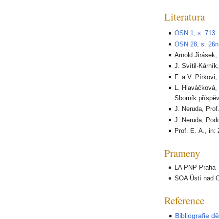
Literatura
OSN 1, s. 713
OSN 28, s. 26n
Arnold Jirásek,
J. Svítil-Kárník
F. a V. Pírkovi
L. Hlaváčková,
Sborník příspěv
J. Neruda, Prof.
J. Neruda, Pod
Prof. E. A., in:
Prameny
LA PNP Praha
SOA Ústí nad Or
Reference
Bibliografie d