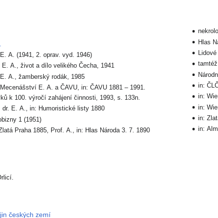
nekrolo
Hlas Ná
.
Lidové 
 E. A. (1941, 2. oprav. vyd. 1946)
tamtéž 
, E. A., život a dílo velikého Čecha, 1941
Národní
, E. A., žamberský rodák, 1985
in: ČL
 Mecenášství E. A. a ČAVU, in: ČAVU 1881 – 1991.
in: Wi
ků k 100. výročí zahájení činnosti, 1993, s. 133n.
in: Wi
 dr. E. A., in: Humoristické listy 1880
in: Zl
obizny 1 (1951)
in: Al
 Zlatá Praha 1885, Prof. A., in: Hlas Národa 3. 7. 1890
licí.
ějin českých zemí