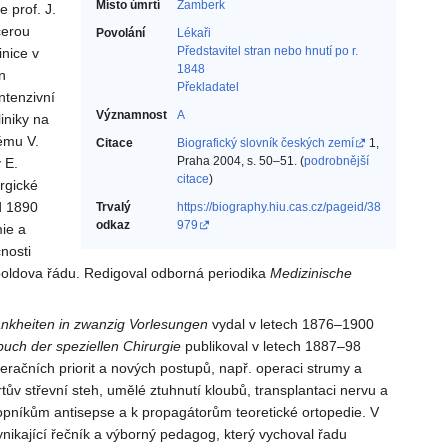
Místo úmrtí
Žamberk
 prof. J.
cerou
Povolání
Lékaři‎
Představitel stran nebo hnutí po r.
inice v
1848‎
n
Překladatel‎
ntenzivní
Významnost
A
iniky na
ému V.
Citace
Biografický slovník českých zemí
1,
Praha 2004, s. 50–51. (
podrobnější
 E.
citace
)
rgické
d 1890
Trvalý
https://biography.hiu.cas.cz/pageid/38
odkaz
979
ie a
nosti
poldova řádu. Redigoval odborná periodika
Medizinische
nkheiten
in zwanzig
Vorlesungen
vydal v letech 1876–1900
buch
der speziellen
Chirurgie
publikoval v letech 1887–98
peračních priorit a nových postupů, např. operaci strumy a
rtův střevní steh, umělé ztuhnutí kloubů, transplantaci nervu a
kopníkům antisepse a k propagátorům teoretické ortopedie. V
ynikající řečník a výborný pedagog, který vychoval řadu