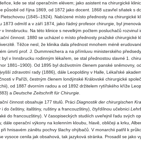
ňce, kde se stal operačním elévem; jako asistent na chirurgické klinice
 působil od října 1869, od 1872 jako docent. 1868 uzavřel sňatek s d
. Pietschovou (1845–1924). Nabízené místo přednosty na chirurgické kl
 1873 odmítl a v září 1874, jako řádný profesor chirurgie, byl jmenová
y v Innsbrucku. Na této klinice s nevelkým počtem posluchačů rozvinul i
ační činnost. 1880 se ucházel o místo přednosty pražské chirurgické kl
iverzitě. Těžce nesl, že klinika dala přednost mnohem méně erudovan
lém úmrtí prof. J. Dummreichera a na přímluvu ministerského předsedy
 byl v Innsbrucku rodinným lékařem, se stal přednostou slavné 1. chiru
 (únor 1881–1900). Od 1895 byl doživotním členem panské sněmovny, o
yšší zdravotní rady (1886), dále Leopoldiny v Halle, Lékařské akadem
čnosti v Paříži, čestným členem londýnské Královské chirurgické společ
hii), od 1887 dvorním radou a od 1892 držitelem rytířského kříže Leo
883) a
Deutsche
Zeitschrift für
Chirurgie
.
ační činnost obsahuje 177 titulů. Práci
Diagnostik der
chirurgischen
Kra
i do češtiny, italštiny, ruštiny a francouzštiny), čtyřdílnou učebnici
Lehr
také do francouzštiny). V časopiseckých studiích uveřejnil řadu svých o
y, dále operační výkony na kolenním kloubu, hlavě, obličeji a krku, Albe
 při hnisavém zánětu pochvy šlachy ohýbačů. V monarchii patřil k prů
se vysoce cenila jak obsahová, tak jazyková stránka. Prosadil se jako v