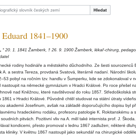
Hledat
Eduard 1841–1900
,
* 20. 1. 1841 Žamberk, † 26. 9. 1900 Žamberk, lékař-chirurg, pedago
datel
enecké rodiny hodináře a městského důchodního. Ze šesti sourozenců
šek A. a sestra Tereza, provdaná Svatová, literárně nadaní. Národní škol
–53 pobyl na ročním tzv. handlu v Šumperku, kde se zdokonaloval v 
 nastoupit na německé gymnázium v Hradci Králové. Po roce přešel na
nově nad Kněžnou, které navštěvoval do roku 1857. Středoškolská st
u 1861 v Hradci Králové. Původně chtěl studovat na státní útraty vídeň
ou akademii Josefinum, avšak na základě doporučujícího dopisu byl při
e slavnému hradeckému rodáku, profesoru patologie K. Rokitanskému a s
soudních pitvách. Pozitivní vliv na A. měl také internista prof. J. Škod
ydělával kondicemi, přesto promoval v lednu 1867 zadlužen; některé dluh
sta kliniky. V květnu 1867 nastoupil jako sekundář na chirurgické odděl