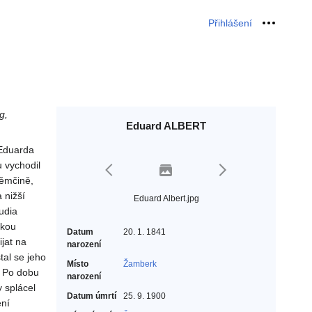
Přihlášení
Osobní 
g,
Eduard ALBERT
 Eduarda
u vychodil
němčině,
 nižší
Eduard Albert.jpg
udia
skou
Datum
20. 1. 1841
jat na
narození
tal se jeho
Místo
Žamberk
a. Po dobu
narození
y splácel
Datum úmrtí
25. 9. 1900
ení