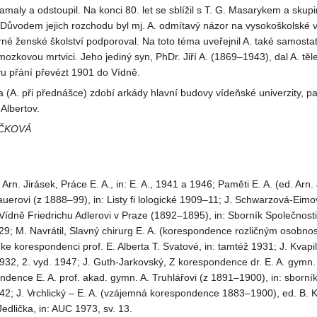
lamaly a odstoupil. Na konci 80. let se sblížil s T. G. Masarykem a skup
 Důvodem jejich rozchodu byl mj. A. odmítavý názor na vysokoškolské vzd
rné ženské školství podporoval. Na toto téma uveřejnil A. také samost
ozkovou mrtvici. Jeho jediný syn, PhDr. Jiří A. (1869–1943), dal A. t
u přání převézt 1901 do Vídně.
a (A. při přednášce) zdobí arkády hlavní budovy vídeňské univerzity,
lbertov.
ÁČKOVÁ
e: Arn. Jirásek, Práce E. A., in: E. A., 1941 a 1946; Paměti E. A. (ed. 
auerovi (z 1888–99), in: Listy fi lologické 1909–11; J. Schwarzová-Eimov
 z Vídně Friedrichu Adlerovi v Praze (1892–1895), in: Sborník Společnost
9; M. Navrátil, Slavný chirurg E. A. (korespondence rozličným osobnos
ke korespondenci prof. E. Alberta T. Svatové, in: tamtéž 1931; J. Kvapil,
932, 2. vyd. 1947; J. Guth-Jarkovský, Z korespondence dr. E. A. gymn. 
dence E. A. prof. akad. gymn. A. Truhlářovi (z 1891–1900), in: sborník S
942; J. Vrchlický – E. A. (vzájemná korespondence 1883–1900), ed. B. Kn
Jedlička, in: AUC 1973, sv. 13.