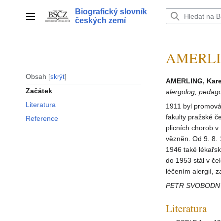
Přeskočit
Biografický slovník
na
Hlavní menu
českých zemí
obsah
AMERLIN
Obsah
skrýt
AMERLING, Kare
Začátek
alergolog, pedag
Literatura
1911 byl promován
fakulty pražské č
Reference
plicních chorob v
vězněn. Od 9. 8. 
1946 také lékařsk
do 1953 stál v če
léčením alergií, z
PETR SVOBODN
Literatura