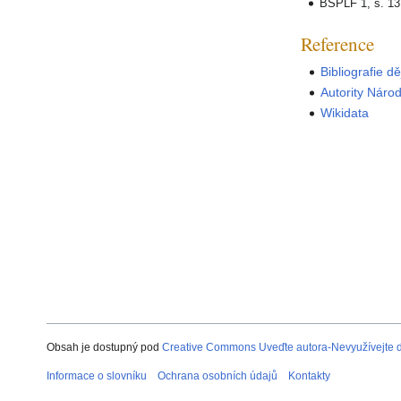
BSPLF 1, s. 137n
Reference
Bibliografie d
Autority Náro
Wikidata
Obsah je dostupný pod
Creative Commons Uveďte autora-Nevyužívejte dí
Informace o slovníku
Ochrana osobních údajů
Kontakty