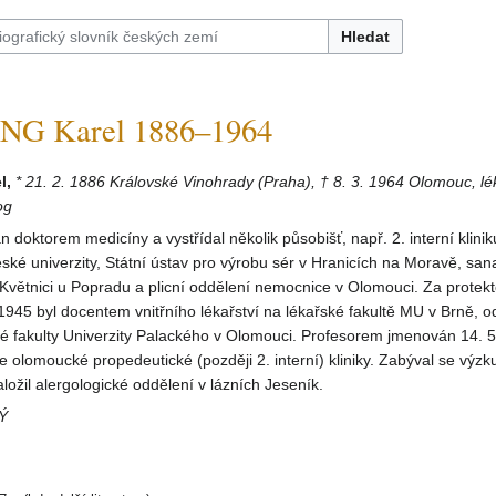
Hledat
G Karel 1886–1964
l,
* 21. 2. 1886 Královské Vinohrady (Praha), † 8. 3. 1964 Olomouc, lé
og
 doktorem medicíny a vystřídal několik působišť, např. 2. interní klinik
eské univerzity, Státní ústav pro výrobu sér v Hranicích na Moravě, san
 Květnici u Popradu a plicní oddělení nemocnice v Olomouci. Za protekt
1945 byl docentem vnitřního lékařství na lékařské fakultě MU v Brně, od
é fakulty Univerzity Palackého v Olomouci. Profesorem jmenován 14. 5
le olomoucké propedeutické (později 2. interní) kliniky. Zabýval se vý
aložil alergologické oddělení v lázních Jeseník.
Ý