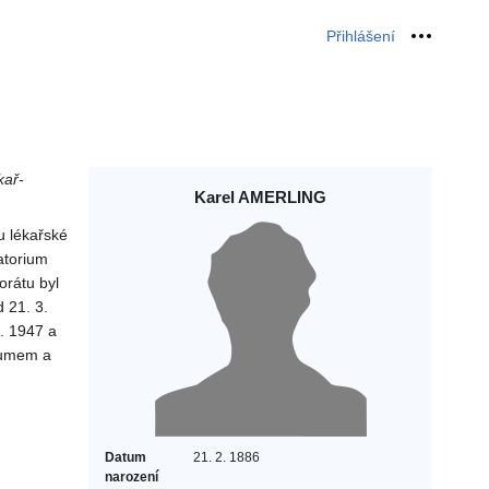
Přihlášení
Osobní 
kař-
Karel AMERLING
u lékařské
atorium
orátu byl
 21. 3.
. 1947 a
zkumem a
Datum
21. 2. 1886
narození