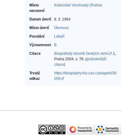
Místo
Královské Vinohrady (Praha)
narození
Datum úmrtí
8. 3. 1964
Místo úmrtí
Olomouc
Povolání
Lékaři‎
Významnost
B
Citace
Biografický slovník českých zemí
1,
Praha 2004, s. 78. (
podrobnější
citace
)
Trvalý
https://biography.hiu.cas.cz/pageid/39
odkaz
260