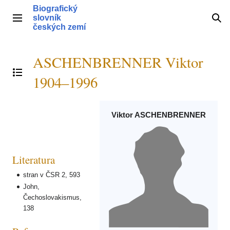
Přeskočit
Biografický
na
slovník
Hlavní menu
Hle
obsah
českých zemí
ASCHENBRENNER Viktor
Přepnout obsah
1904–1996
Viktor ASCHENBRENNER
Literatura
stran v ČSR 2, 593
John,
Čechoslovakismus,
138