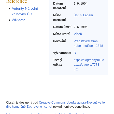
Reference
Datum
1. 9. 1904
Autority Národní
narození
knihovny ČR
Místo
Ústí n. Labem
Wikidata
narození
Datum úmrtí
2. 6. 1996
Místo úmrtí
Vídeň
Povolání
Představitel stran
nebo hnutí po r. 1848‎
Významnost
D
Trvalý
https://biography.hiu.c
odkaz
as.cz/pageid/7773
5
Obsah je dostupný pod
Creative Commons Uveďte autora-Nevyužívejte
dílo komerčně-Zachovejte licenci
, pokud není uvedeno jinak.