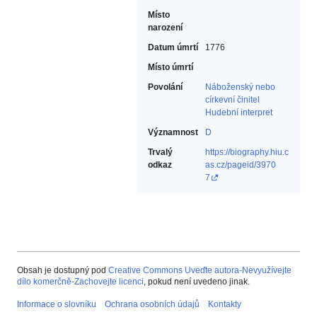
Místo
narození
Datum úmrtí
1776
Místo úmrtí
Povolání
Náboženský nebo
církevní činitel‎
Hudební interpret‎
Významnost
D
Trvalý
https://biography.hiu.c
odkaz
as.cz/pageid/3970
7
Obsah je dostupný pod
Creative Commons Uveďte autora-Nevyužívejte
dílo komerčně-Zachovejte licenci
, pokud není uvedeno jinak.
Informace o slovníku
Ochrana osobních údajů
Kontakty