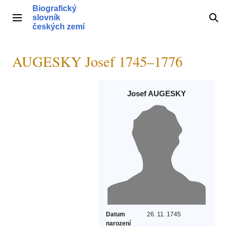
Přeskočit
Biografický
na
slovník
Hlavní menu
Hle
obsah
českých zemí
AUGESKY Josef 1745–1776
Josef AUGESKY
Datum
26. 11. 1745
narození