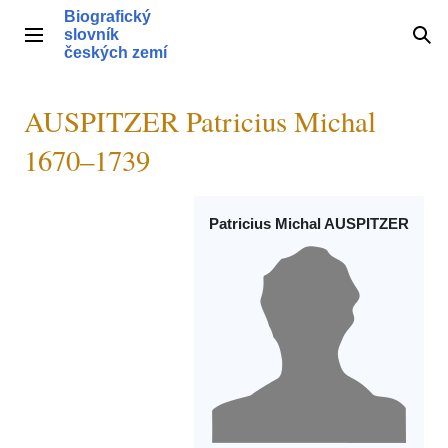
Přeskočit
Biografický
na
slovník
Hlavní menu
Hle
obsah
českých zemí
AUSPITZER Patricius Michal
1670–1739
Patricius Michal AUSPITZER