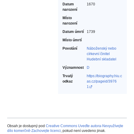
Datum
1670
narození
Místo
narození
Datum úmrtí
1739
Místo úmrtí
Povolání
Náboženský nebo
církevní činitel‎
Hudební skladatel‎
Významnost
D
Trvalý
https://biography.hiu.c
odkaz
as.cz/pageid/3976
1
Obsah je dostupný pod
Creative Commons Uveďte autora-Nevyužívejte
dílo komerčně-Zachovejte licenci
, pokud není uvedeno jinak.